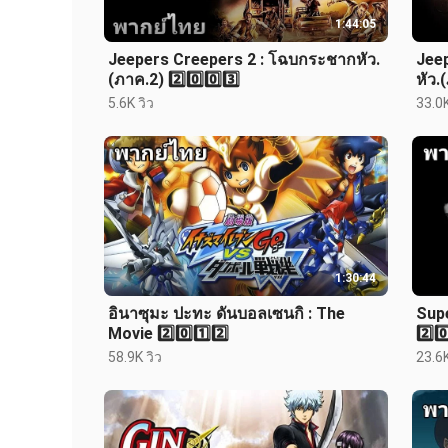
1:44:05
Jeepers Creepers 2 : โฉบกระชากหัว.
Jeep
(ภาค.2) 2️⃣0️⃣0️⃣3️⃣
หัว.
5.6K วิว
33.0K
1:30:44
อินาซุมะ ปะทะ ดันบอลเซนกิ : The
Supe
Movie 2️⃣0️⃣1️⃣2️⃣
2️⃣0️
58.9K วิว
23.6K