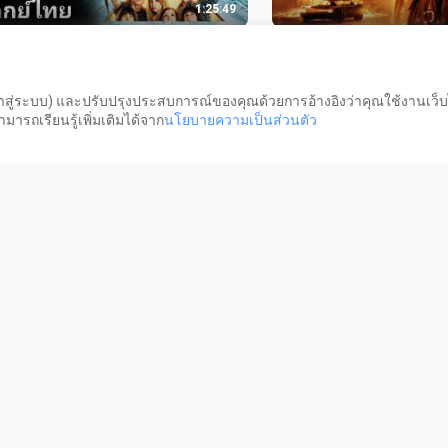
1:25:49
าจากข้างบน กับ แก๊งค์ซนพิทักษ์
The Batman : เดอะ แบ
2️⃣0️⃣0️⃣9️⃣ Aliens in the Attic
2️⃣0️⃣2️⃣2️⃣
วิว
10.5K วิว
เข้าสู่ระบบ) และปรับปรุงประสบการณ์ของคุณด้วยการอ้างอิงว่าคุณใช้งานเว็บ
ารถเรียนรู้เพิ่มเติมได้จาก
นโยบายความเป็นส่วนตัว
1:32:46
Pink Panther : มือปราบ เป๋อ ป่วน
Ace Ventura 2 (เอช เวนท
าค.1 2️⃣0️⃣0️⃣6️⃣
ซุปเปอร์เก๊ก ภาค.2 1️⃣9️⃣9
 วิว
10.7K วิว