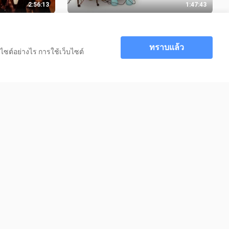
2:56:13
1:47:43
ทแมน
Meet the Parents : เขยซ่าส์ พ่อตาแสบ
2️⃣0️⃣0️⃣0️⃣ ภาค.1
18.0K วิว
ทราบแล้ว
ไซต์อย่างไร การใช้เว็บไซต์
1:34:04
1:26:01
ูร่า) นักสืบ
Ace Ventura 1 (เอช เวนทูร่า) นักสืบ
️⃣5️⃣
ซุปเปอร์เก๊ก ภาค.1 1️⃣9️⃣9️⃣4️⃣
13.4K วิว