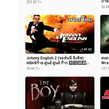
ภาค.
202.2K วิว
56.0K
1:41:22
Johnny English 2 (จอห์นนี่ อิงลิช)
สงคร
พยัคฆ์ร้าย ศูนย์ ศูนย์ ก๊าก 2️⃣0️⃣1️⃣1️⃣
Wrat
ภาค.2
39.6K วิว
197.0