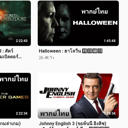
2:22:40
1:45:48
: สัตว์
Halloween : ฮาโลวีน 2️⃣0️⃣1️⃣8️⃣
มเบิลดอร์
26.4K วิว
2:22:34
1:28:34
กมล่าเกม)
Johnny English 3 (จอห์นนี่ อิงลิช)