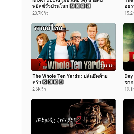
MORTDECAI (มอร์เดอไค) สายลับ
The
พยัคฆ์รั่วป่วนโลก 2️⃣0️⃣1️⃣5️⃣
อธรร
20.7K วิว
15.2K
1:38:39
The Whole Ten Yards : ปล้นอึดท้าย
Day 
ครัว 2️⃣0️⃣0️⃣4️⃣
ซาก 
2.6K วิว
19.1K