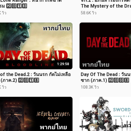
 Lone Ranger : หน้ากากพิฆาต
VIY.2 : อภินิหารมังกรฟัดโ
ม 2️⃣0️⃣1️⃣3️⃣
The Mystery of the Dr
 วิว
58.6K วิว
1:29:58
of the Dead.2 : วันนรก กัดไม่เหลือ
Day Of The Dead : วันนร
(ภาค.2) 2️⃣0️⃣1️⃣8️⃣
ซาก (ภาค.1) 2️⃣0️⃣0️⃣8️⃣
 วิว
108.3K วิว