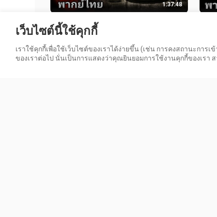
1:37:48
The Boy (เดอะ บอย) ตุ๊กตาซ่อนผี.1
มันม
เว็บไซต์นี้ใช้คุกกี้
2️⃣0️⃣1️⃣6️⃣
โลก 
36.9K วิว
9.4K 
เราใช้คุกกี้เพื่อใช้เว็บไซต์ของเราได้ง่ายขึ้น (เช่น การคงสถานะการ
ของเราต่อไป นั่นเป็นการแสดงว่าคุณยินยอมการใช้งานคุกกี้ของเรา สาม
1:32:02
The Pink Panther 2 : มือปราบ เป๋อ
The 
ป่วน ฮา ยกกำลัง.2 2️⃣0️⃣0️⃣9️⃣
ฮา ภ
12.3K วิว
19.8K