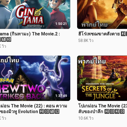
1:50:21
ama (กินทามะ) The Movie.2 :
ฮีโร่เพชฌฆาตสั่งตาย 2️⃣0
⃣1️⃣3️⃣
58.8K วิว
 วิว
1:37:49
ม่อน The Movie (22) : ตอน ความ
โปเกม่อน The Movie (2
ของมิวทู Evolution 2️⃣0️⃣1️⃣9️⃣
ลับของป่าลึก 2️⃣0️⃣2️⃣0️⃣
 วิว
10.6K วิว