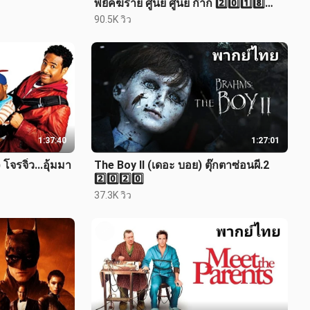
พยัคฆ์ร้าย ศูนย์ ศูนย์ ก๊าก 2️⃣0️⃣1️⃣8️⃣
ภาค.3
90.5K วิว
1:37:40
1:27:01
โจรจิ๋ว...อุ้มมา
The Boy II (เดอะ บอย) ตุ๊กตาซ่อนผี.2
2️⃣0️⃣2️⃣0️⃣
37.3K วิว