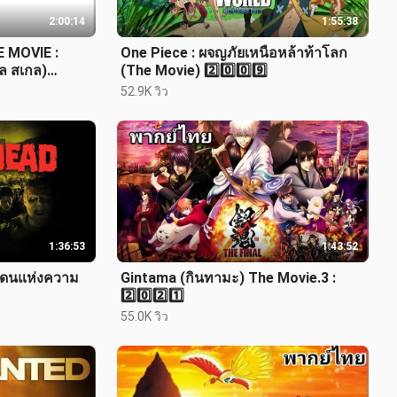
2:00:14
1:55:38
E MOVIE :
One Piece : ผจญภัยเหนือหล้าท้าโลก
อล สเกล)
(The Movie) 2️⃣0️⃣0️⃣9️⃣
52.9K วิว
1:36:53
1:43:52
นแดนแห่งความ
Gintama (กินทามะ) The Movie.3 :
2️⃣0️⃣2️⃣1️⃣
55.0K วิว