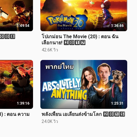
1:49:54
1:36:46
️⃣0️⃣8️⃣
โปเกม่อน The Movie (20) : ตอน ฉัน
เลือกนาย! 2️⃣0️⃣1️⃣7️⃣
42.6K วิว
1:39:16
1:25:31
3) : ตอน ความ
พลังเพี้ยน เอเลี่ยนส่งข้ามโลก 2️⃣0️⃣1️⃣5️⃣
24.0K วิว