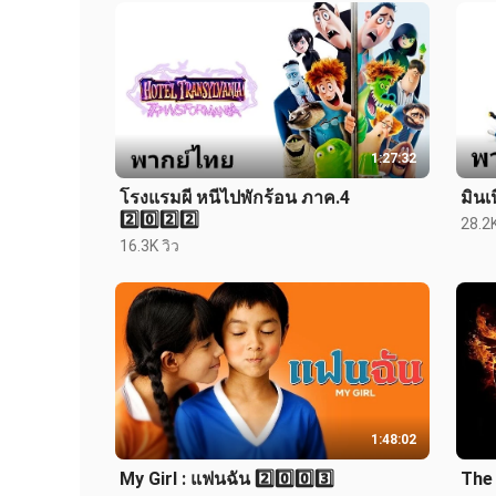
1:27:32
โรงแรมผี หนีไปพักร้อน ภาค.4
มินเน
2️⃣0️⃣2️⃣2️⃣
28.2K
16.3K วิว
1:48:02
My Girl : แฟนฉัน 2️⃣0️⃣0️⃣3️⃣
The