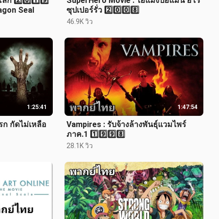
ลก 2️⃣0️⃣1️⃣9️⃣
SuperHero Movie : ไอ้แมงปอแมน ฮีโร่
agon Seal
ซุปเปอร์รั่ว 2️⃣0️⃣0️⃣8️⃣
46.9K วิว
1:25:41
1:47:54
ก กัดไม่เหลือ
Vampires : รับจ้างล้างพันธุ์แวมไพร์
ภาค.1 1️⃣9️⃣9️⃣8️⃣
28.1K วิว