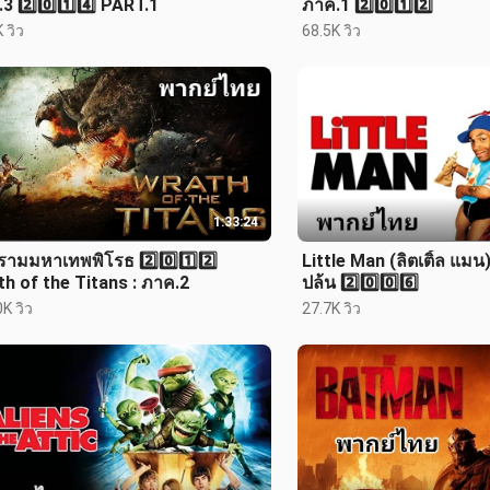
3 2️⃣0️⃣1️⃣4️⃣ PART.1
ภาค.1 2️⃣0️⃣1️⃣2️⃣
 วิว
68.5K วิว
1:33:24
ามมหาเทพพิโรธ 2️⃣0️⃣1️⃣2️⃣
Little Man (ลิตเติ้ล แมน) 
h of the Titans : ภาค.2
ปล้น 2️⃣0️⃣0️⃣6️⃣
K วิว
27.7K วิว