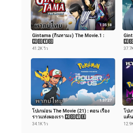
1:35:18
Gintama (กินทามะ) The Movie.1 :
Gint
2️⃣0️⃣1️⃣0️⃣
2️⃣0️
41.2K วิว
37.7K
1:37:27
โปเกม่อน The Movie (21) : ตอน เรื่อง
โปเก
ราวแห่งผองเรา 2️⃣0️⃣1️⃣8️⃣
แค้น
34.1K วิว
12.9K