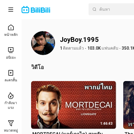
หน้าหลัก
JoyBoy.1995
1
ติดตามแล้ว
103.0K
แฟนคลับ
350.1
อนิเมะ
วิดีโอ
ละครสั้น
กำลังมา
แรง
1:46:43
หมวดหมู่