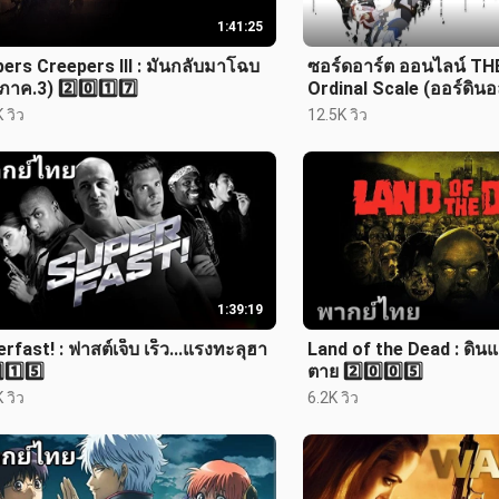
1:41:25
ers Creepers III : มันกลับมาโฉบ
ซอร์ดอาร์ต ออนไลน์ TH
(ภาค.3) 2️⃣0️⃣1️⃣7️⃣
Ordinal Scale (ออร์ดิน
2️⃣0️⃣1️⃣7️⃣
 วิว
12.5K วิว
1:39:19
rfast! : ฟาสต์เจ็บ เร็ว...แรงทะลุฮา
Land of the Dead : ดิ
⃣1️⃣5️⃣
ตาย 2️⃣0️⃣0️⃣5️⃣
 วิว
6.2K วิว