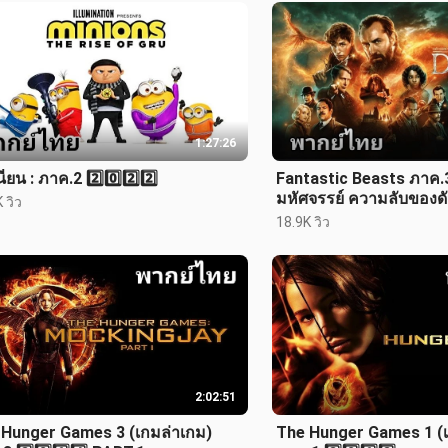
1:27:26
ี่ยน : ภาค.2 2️⃣0️⃣2️⃣2️⃣
Fantastic Beasts ภาค.3 
มหัศจรรย์ ความลับของดั
 วิว
2️⃣0️⃣2️⃣2️⃣
18.9K วิว
2:02:51
 Hunger Games 3 (เกมล่าเกม)
The Hunger Games 1 (เ