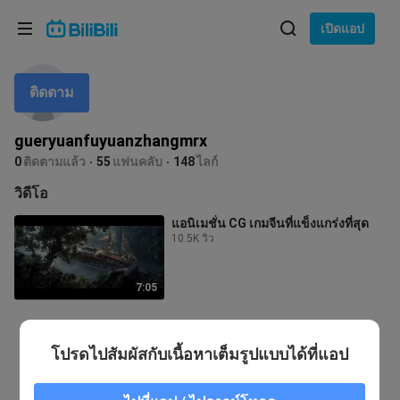
เลือกภาษา
เปิดแอป
English
ติดตาม
ภาษา: ภาษาไทย
ภาษาไทย
gueryuanfuyuanzhangmrx
เข้าสู่
0
ติดตามแล้ว
55
แฟนคลับ
148
ไลก์
Tiếng Việt
ระบบ
วิดีโอ
Bahasa Indonesia
แอนิเมชั่น CG เกมจีนที่แข็งแกร่งที่สุด
10.5K วิว
Bahasa Melayu
7:05
โปรดไปสัมผัสกับเนื้อหาเต็มรูปแบบได้ที่แอป