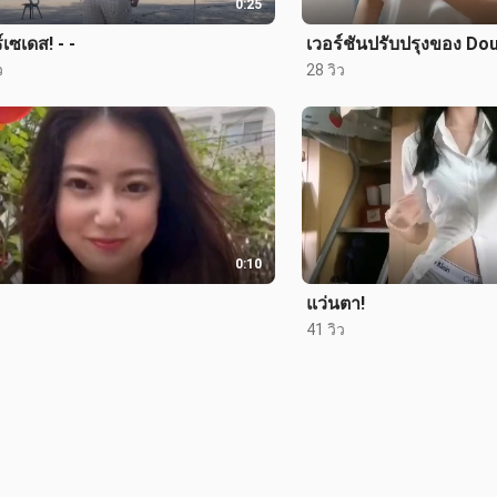
0:25
์เซเดส! - -
เวอร์ชันปรับปรุงของ Dou
ว
28 วิว
0:10
แว่นตา!
41 วิว