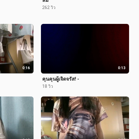
ลม
262 วิว
0:16
0:13
คุนคุนผู้เจิดจรัส! -
18 วิว