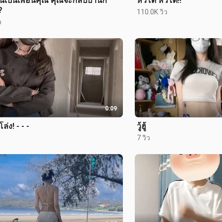
ันเป็นเพื่อนคุณ คุณจะกลับบ้านกี่
หัวโต หัวโต!!
?
110.0K วิว
ว
0:09
ล่ง! - - -
วู้ฮู้
7 วิว