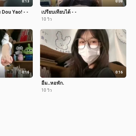
0:13
0:08
 Dou Yao! - -
เปรียบเทียบได้ - -
10 วิว
0:16
0:16
อืม..หอพัก.
10 วิว