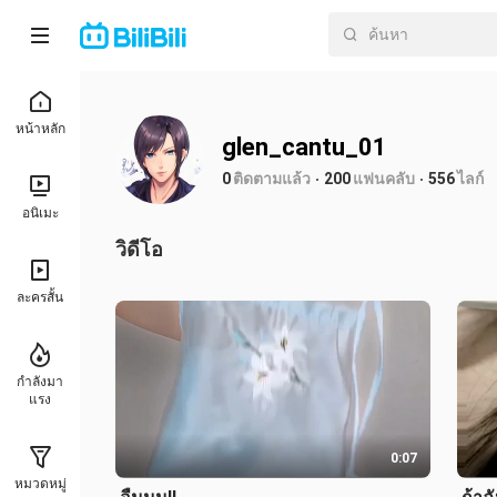
หน้าหลัก
glen_cantu_01
0
ติดตามแล้ว
200
แฟนคลับ
556
ไลก์
อนิเมะ
วิดีโอ
ละครสั้น
กำลังมา
แรง
0:07
หมวดหมู่