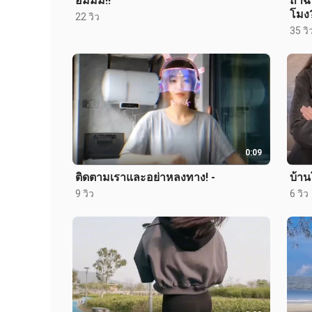
อืมมม!!
ถ้าฉ
โมง
22 วิว
35 วิ
0:09
ติดตามเราและอย่าหลงทาง! -
บ้านโ
9 วิว
6 วิว