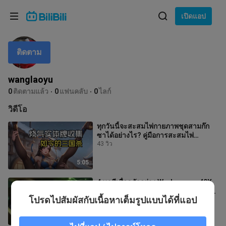
เลือกภาษา
เปิดแอป
English
ติดตาม
ภาษา: ภาษาไทย
ภาษาไทย
wanglaoyu
เข้าสู่
0
ติดตามแล้ว
0
แฟนคลับ
0
ไลก์
Tiếng Việt
ระบบ
วิดีโอ
Bahasa Indonesia
ทุกวันนี้จะสะสมไพ่กายภาพชุดสามก๊ก
ซาได้อย่างไร? คู่มือการสะสมไพ่
Bahasa Melayu
กายภาพตัวละครหญิงในสามก๊กซา
43 วิว
5:05
4 นาทีเพื่อดูตัวอย่าง Warhammer 40K
เวอร์ชันที่ 10 การเปลี่ยนแปลงที่สำคัญ
โปรดไปสัมผัสกับเนื้อหาเต็มรูปแบบได้ที่แอป
ได้แก่ การเปลี่ยนแปลงครั้ง
4 วิว
4:22