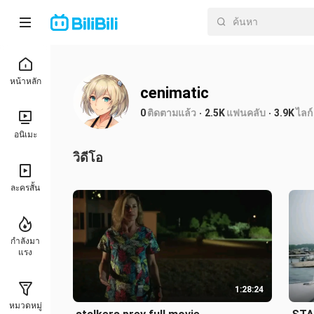
หน้าหลัก
cenimatic
0
ติดตามแล้ว
2.5K
แฟนคลับ
3.9K
ไลก์
อนิเมะ
วิดีโอ
ละครสั้น
กำลังมา
แรง
1:28:24
หมวดหมู่