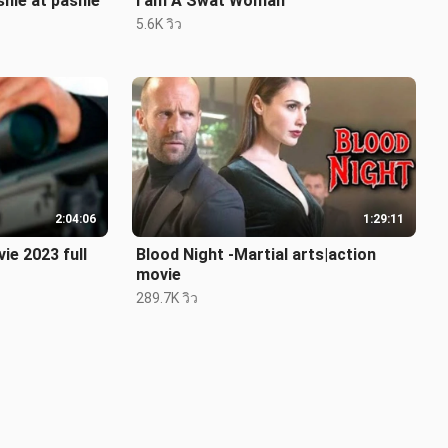
ie at pashie
I am A Swat Woman
5.6K วิว
2:04:06
1:29:11
e 2023 full
Blood Night -Martial arts|action
movie
289.7K วิว