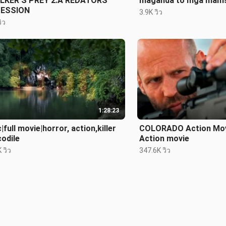
LKER'S PREY 2:A REDATORS
maganda to mga mamsh
ESSION
3.9K วิว
ิว
1:28:23
|full movie|horror, action,killer
COLORADO Action Movi
odile
Action movie
 วิว
347.6K วิว