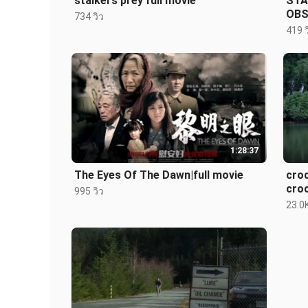
stalkers prey full movie
STA
OBS
734 วิว
419 ว
1:28:37
The Eyes Of The Dawn|full movie
croc
croc
995 วิว
23.0K