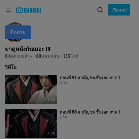
เลือกภาษา
เปิดแอป
English
ติดตาม
ภาษา: ภาษาไทย
ภาษาไทย
มาดูหนังกันเถอะ !!!
เข้าสู่
0
ติดตามแล้ว
168
แฟนคลับ
135
ไลก์
Tiếng Việt
ระบบ
วิดีโอ
Bahasa Indonesia
ตอนที่ 91 สามัญชนชั้นเอก ภาค 1
4 วิว
Bahasa Melayu
2:36
ตอนที่ 88 สามัญชนชั้นเอก ภาค 1
2 วิว
3:05