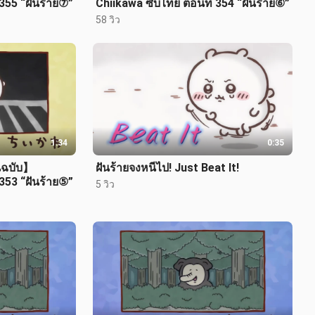
355 “ฝันร้าย⑦”
Chiikawa ซับไทย ตอนที่ 354 “ฝันร้าย⑥”
58 วิว
1:34
0:35
นฉบับ】
ฝันร้ายจงหนีไป! Just Beat It!
353 “ฝันร้าย⑤”
5 วิว