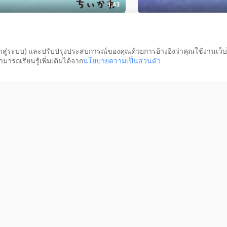
1:43
ยงต้นฉบับ】ชีคาวะ ซับไทย ตอนที่
【เพลงประกอบตอนจบต้
“ฝันร้าย④”
Chiikawa บรรยายไทย ตอน
ร้าย③”
ว
52 วิว
เข้าสู่ระบบ) และปรับปรุงประสบการณ์ของคุณด้วยการอ้างอิงว่าคุณใช้งานเว็บ
ารถเรียนรู้เพิ่มเติมได้จาก
นโยบายความเป็นส่วนตัว
1:45
นดิงเวอร์ชันเก่า】Chiikawa ซับไทย
แชร์สินค้าใหม่จาก Chii
ี่ 350 “ฝันร้าย②”
น้อยลายเสือดาว
ว
5 วิว