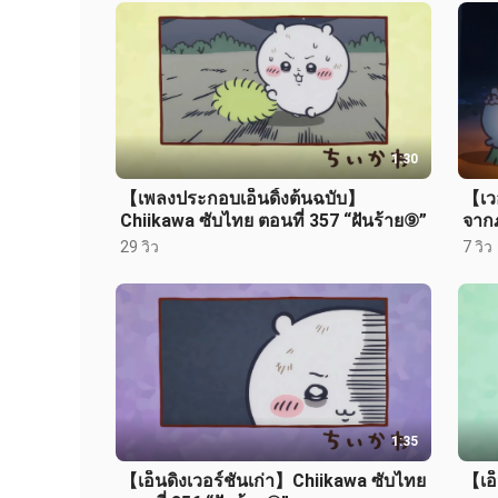
1:30
【เพลงประกอบเอ็นดิ้งต้นฉบับ】
【เวอ
Chiikawa ซับไทย ตอนที่ 357 “ฝันร้าย⑨”
จากภ
29 วิว
7 วิว
1:35
【เอ็นดิงเวอร์ชันเก่า】Chiikawa ซับไทย
【เอ็