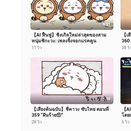
0:33
【AI ฟื้นฟู】ซิงเกิลใหม่ล่าสุดของสาม
【เสี
หนุ่มชิกะวะ: เพลงจิ้งจอกแรคคูน
360 
11 วิว
38 วิ
1:39
【เสียงต้นฉบับ】ชีคาวะ ซับไทย ตอนที่
【AI 
359 “ฝันร้าย⑪”
โดยเ
28 วิว
5 วิว