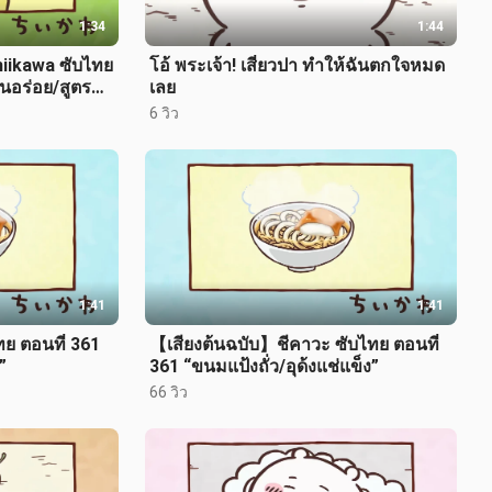
1:34
1:44
hiikawa ซับไทย
โอ้ พระเจ้า! เสี่ยวปา ทำให้ฉันตกใจหมด
นอร่อย/สูตรลับ
เลย
6 วิว
1:41
1:41
ทย ตอนที่ 361
【เสียงต้นฉบับ】ชีคาวะ ซับไทย ตอนที่
”
361 “ขนมแป้งถั่ว/อุด้งแช่แข็ง”
66 วิว