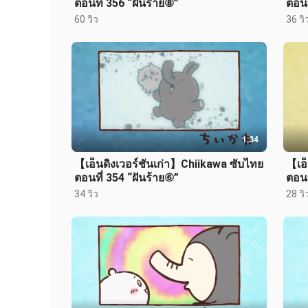
ตอนที่ 356 “ฝันร้าย⑧”
ตอนท
60 วิว
36 วิ
1:34
【เอ็นดิงเวอร์ชันเก่า】Chiikawa ซับไทย
【เอ็
ตอนที่ 354 “ฝันร้าย⑥”
ตอนท
34 วิว
28 วิ