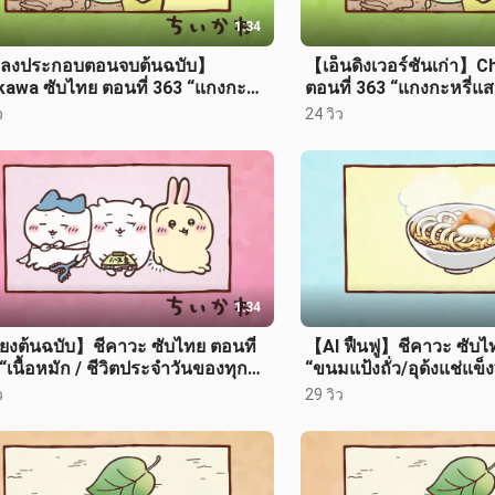
1:34
ลงประกอบตอนจบต้นฉบับ】
【เอ็นดิงเวอร์ชันเก่า】C
kawa ซับไทย ตอนที่ 363 “แกงกะหรี่
ตอนที่ 363 “แกงกะหรี่แส
ร่อย/สูตรลับเฉพาะ”
เฉพาะ”
ว
24 วิว
1:34
ยงต้นฉบับ】ชีคาวะ ซับไทย ตอนที่
【AI ฟื้นฟู】ชีคาวะ ซับไ
“เนื้อหมัก / ชีวิตประจำวันของทุก
“ขนมแป้งถั่ว/อุด้งแช่แข็ง
ว
29 วิว