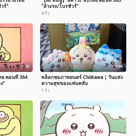
 บรรยายไทย
【AI ฟื้นฟู】ชีคาวะ ซับไทย ตอนที่ 365
วร์”
“ล้างรถ/โบรชัวร์”
4 วิว
1:35
0:56
ทย ตอนที่ 364
พล็อกชมภาพยนตร์ Chiikawa｜วันแห่ง
อง”
ความสุขของแฟนคลับ
1 วิว