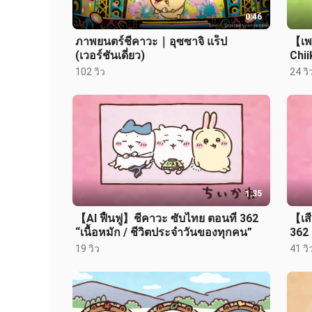
0:46
ภาพยนตร์ชีคาวะ｜อุซซาจิ แร็ป
【เพ
(เวอร์ชันเดี่ยว)
Chii
แสนอ
102 วิว
24 วิ
1:35
【AI ฟื้นฟู】ชีคาวะ ซับไทย ตอนที่ 362
【เสี
“เนื้อหมัก / ชีวิตประจำวันของทุกคน”
362 
คน”
19 วิว
41 วิ