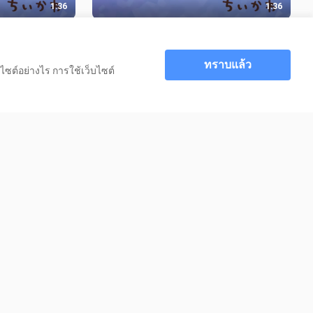
1:36
1:36
นฉบับ】
【เอ็นดิงเวอร์ชันเก่า】Chiikawa ซับไทย
ที่ 351 “ฝัน
ตอนที่ 351 “ฝันร้าย③”
97 วิว
ทราบแล้ว
ไซต์อย่างไร การใช้เว็บไซต์
0:30
1:32
kawa: สามตัว
【ปรับเสียงด้วย AI】ตัวอย่างภาพยนตร์
Chiikawa เรื่อง “ความลับของเกาะนาง
เงือก”
68 วิว