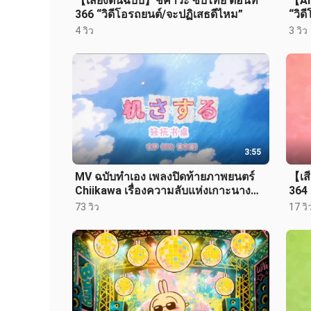
【เสียงต้นฉบับ】ชีคาวะ ซับไทย ตอนที่
【AI 
366 “วิดีโอรถยนต์/จะปฏิเสธดีไหม”
“วิด
4 วิว
3 วิว
3:55
MV ฉบับทำเอง เพลงปิดท้ายภาพยนตร์
【เสี
Chiikawa เรื่องความลับแห่งเกาะนาง
364 
เงือก “Kisarasuru”
73 วิว
17 วิ