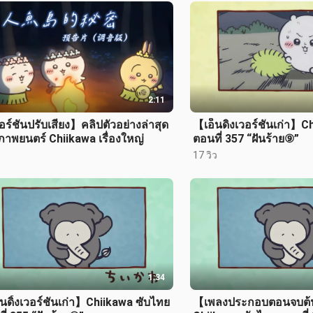
2:11
ร์ชันปรับเสียง】คลิปตัวอย่างล่าสุด
【เอ็นดิงเวอร์ชันเก่า】C
าพยนตร์ Chiikawa เรื่องใหญ่
ตอนที่ 357 “ฝันร้าย⑨”
17 วิว
1:34
นดิ้งเวอร์ชันเก่า】Chiikawa ซับไทย
【เพลงประกอบตอนจบต้