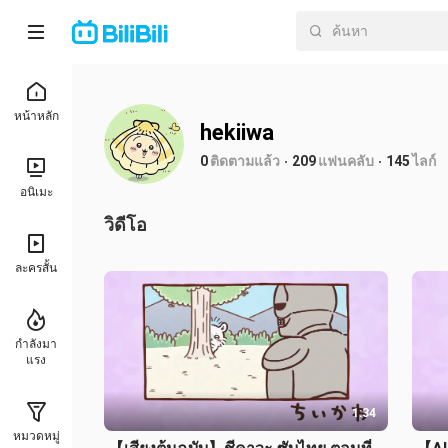
หน้าหลัก
hekiiwa
0
ติดตามแล้ว
209
แฟนคลับ
145
ไลก์
อนิเมะ
วิดีโอ
ละครสั้น
กำลังมา
แรง
1:34
หมวดหมู่