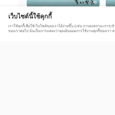
1:43
【AI ฟื้นฟู】ชีคาวะ ซับไทย ตอนที่ 352
【เสี
เว็บไซต์นี้ใช้คุกกี้
“ฝันร้าย④”
352 
20 วิว
81 วิ
เราใช้คุกกี้เพื่อใช้เว็บไซต์ของเราได้ง่ายขึ้น (เช่น การคงสถานะการ
ของเราต่อไป นั่นเป็นการแสดงว่าคุณยินยอมการใช้งานคุกกี้ของเรา สาม
1:45
【เพลงประกอบตอนจบต้นฉบับ】
【เอ็
Chiikawa ซับไทย ตอนที่ 350 “ฝันร้าย②”
ตอนท
74 วิว
48 วิ