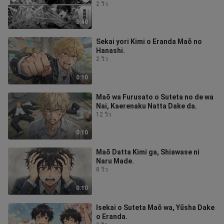
กันจีบผมด้วยฟะ!
2 วิว
6:40
Sekai yori Kimi o Eranda Maō no
Hanashi.
2 วิว
0:10
Maō wa Furusato o Suteta no de wa
Nai, Kaerenaku Natta Dake da.
12 วิว
0:10
Maō Datta Kimi ga, Shiawase ni
Naru Made.
8 วิว
0:10
Isekai o Suteta Maō wa, Yūsha Dake
o Eranda.