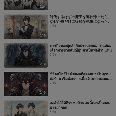
0:24
討伐するはずの魔王を連れ帰ったら、
なぜか俺だけに従順な執事になった。
2 วิว
0:10
ภารกิจของผู้กล้าคือปราบจอมมาร แต่ผม
เลือกพาเขากลับญี่ปุ่นมาเป็นพ่อบ้านแทน
5 วิว
0:10
ชีวิตสโลว์ไลฟ์ของอดีตจอมมารในฐานะ
พ่อบ้าน เริ่มพังทลายเมื่อเจ้านายของผม
ประกาศจะยึดครองโลก
7 วิว
0:10
จงจำไว้ให้ดีว่า พ่อบ้านคนนี้เคยเป็นจอม
มารมาก่อน
5 วิว