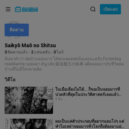
เลือกภาษา
เปิดแอป
English
ติดตาม
ภาษา: ภาษาไทย
ภาษาไทย
Saikyō Maō no Shitsu
เข้าสู่
0
ติดตามแล้ว
2
แฟนคลับ
0
ไลก์
Tiếng Việt
ระบบ
ค้นหาคำว่า พ่อบ้านจอมมาร ได้ทุกแพลตฟอร์มเลยนะครับ Fictionlog
readAwrite จอยลดา ธัญวลัย 最強魔王の執事 อดีตจอมมารกับชีวิตพ่อ
Bahasa Indonesia
บ้านที่ไม่มีใครคาดคิด
วิดีโอ
Bahasa Melayu
ในเมื่อเลี่ยงไม่ได้... ก็ขอเป็นจอมมารที่
ปวดหัวที่สุดในประวัติศาสตร์เลยแล้ว
กัน!
1 วิว
6:17
ผมเป็นแค่ตัวประกอบที่อยากนอนโง่ๆ แต่
ทำไมเหล่าจอมมารทั่วโลกถึงต้องมาแย่ง