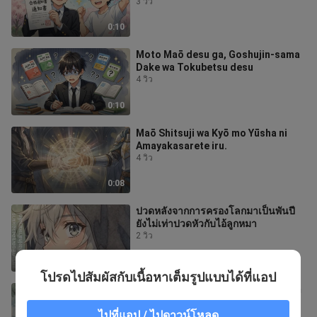
3 วิว
0:10
Moto Maō desu ga, Goshujin-sama
Dake wa Tokubetsu desu
4 วิว
0:10
Maō Shitsuji wa Kyō mo Yūsha ni
Amayakasarete iru.
4 วิว
0:08
ปวดหลังจากการครองโลกมาเป็นพันปี
ยังไม่เท่าปวดหัวกับไอ้ลูกหมา
2 วิว
0:24
โปรดไปสัมผัสกับเนื้อหาเต็มรูปแบบได้ที่แอป
ชีวิตสโลว์ไลฟ์ของจอมมาร มีผู้กล้าหน้า
หนาเป็นมารหัวใจ
ไปที่แอป / ไปดาวน์โหลด
3 วิว