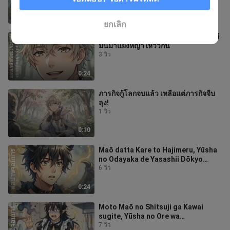
0:10
ยกเลิก
ภารกิจกู้โลกอะไร ไม่เห็นมี! วันๆ เห็นแต่
มันมาแย่งหญ้าให้วัวกิน
3 วิว
0:24
ภารกิจกู้โลกจบแล้ว เหลือแต่ภารกิจจีบ
ลุง!
1 วิว
0:10
Maō datta Kare to Hajimeru, Yūsha
no Odayaka de Yasashii Dōkyo
Seikatsu.
6 วิว
0:24
Moto Maō no Shitsuji ga Kawai
sugite, Yūsha no Ore wa
Hotteokenai.
7 วิว