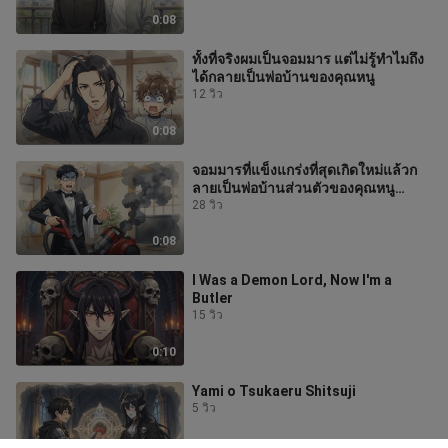
0:08
ทั้งที่จริงผมเป็นจอมมาร แต่ไม่รู้ทำไมถึง
ได้กลายเป็นพ่อบ้านของคุณหนู
12 วิว
0:08
จอมมารที่แข็งแกร่งที่สุดเกิดใหม่แล้วก
ลายเป็นพ่อบ้านส่วนตัวของคุณหนู
ขุนนาง
28 วิว
0:08
I Was a Demon Lord, Now I'm a
Butler
15 วิว
0:10
Yami o Tsukaeru Shitsuji
5 วิว