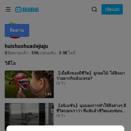
เลือกภาษา
เปิดแอป
English
ติดตาม
ภาษา: ภาษาไทย
ภาษาไทย
huishuohuadejiaju
เข้าสู่
0
ติดตามแล้ว
596
แฟนคลับ
5.9K
ไลก์
Tiếng Việt
ระบบ
วิดีโอ
Bahasa Indonesia
【เมื่อสิ่งของมีชีวิต】ลูกอมไม้: ได้ยินมา
ว่าอยากกินฉันเหรอ?
Bahasa Melayu
28 วิว
1:44
【อนิเมชัน】มุมมองการทำให้สิ่งต่างๆ มี
ชีวิตบอกเราว่า ที่แท้แล้วชีวิตแอบซ่อน
“ความสุข” เอาไว้ในทุกๆ ที่
38 วิว
3:05