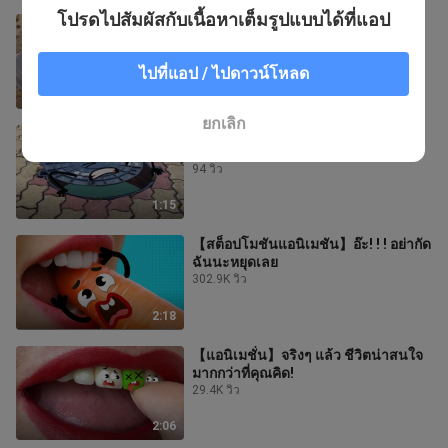
โปรดไปสัมผัสกับเนื้อหาเต็มรูปแบบได้ที่แอป
【อนิเมะ】“เมื่อสิ่งของถูกทำให้มีชีวิต
น่ารักจนระเบิดความฟิน!”
104 วิว
ไปที่แอป / ไปดาวน์โหลด
2:32
ยกเลิก
【อนิเมะ】เมื่อสิ่งของถูกทำให้มีชีวิต มี
ความน่ารักจนใจละลาย!
94 วิว
1:15
【สต็อปโมชันแอนิเมชัน】อ๊ะ! ! ! อย่ากัด
ฉันนะหยุดเลย
302.9K วิว
2:18
【แอนิเมชั่น】จริงๆ แล้ว ชีวิตน่าสนใจ
มากกว่าที่คุณคิด!
29.4K วิว
2:06