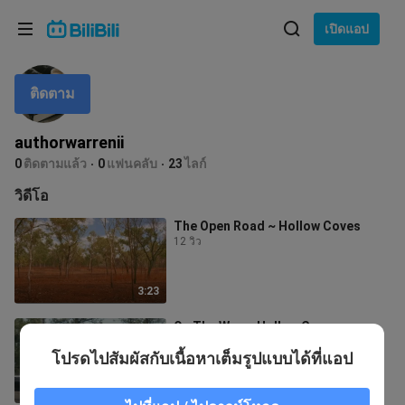
เลือกภาษา
เปิดแอป
English
ติดตาม
ภาษา: ภาษาไทย
ภาษาไทย
authorwarrenii
เข้าสู่
0
ติดตามแล้ว
0
แฟนคลับ
23
ไลก์
Tiếng Việt
ระบบ
วิดีโอ
Bahasa Indonesia
The Open Road ~ Hollow Coves
12 วิว
Bahasa Melayu
3:23
On The Way ~ Hollow Coves
20 วิว
โปรดไปสัมผัสกับเนื้อหาเต็มรูปแบบได้ที่แอป
0:40