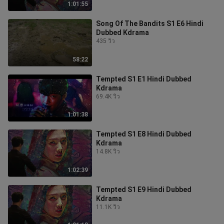
1:01:55
Song Of The Bandits S1 E6 Hindi
Dubbed Kdrama
435 วิว
58:22
Tempted S1 E1 Hindi Dubbed
Kdrama
69.4K วิว
1:01:38
Tempted S1 E8 Hindi Dubbed
Kdrama
14.8K วิว
1:02:39
Tempted S1 E9 Hindi Dubbed
Kdrama
11.1K วิว