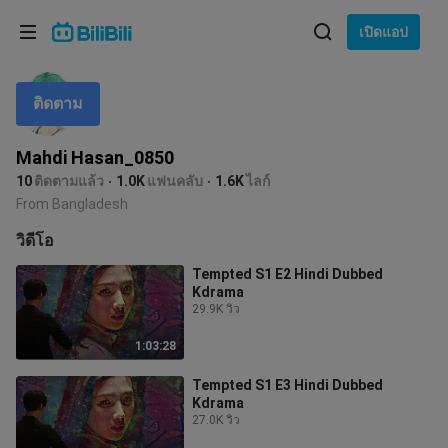
เลือกภาษา
เปิดแอป
English
ติดตาม
ภาษา: ภาษาไทย
ภาษาไทย
Mahdi Hasan_0850
เข้าสู่
10
ติดตามแล้ว
1.0K
แฟนคลับ
1.6K
ไลก์
Tiếng Việt
ระบบ
From Bangladesh
Bahasa Indonesia
วิดีโอ
Tempted S1 E2 Hindi Dubbed
Bahasa Melayu
Kdrama
29.9K วิว
1:03:28
Tempted S1 E3 Hindi Dubbed
Kdrama
27.0K วิว