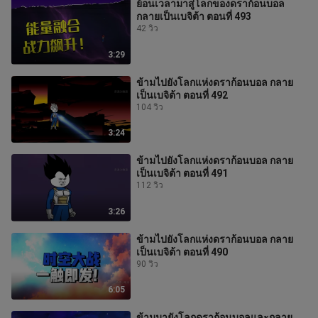
ย้อนเวลามาสู่โลกของดราก้อนบอล
กลายเป็นเบจิต้า ตอนที่ 493
42 วิว
3:29
ข้ามไปยังโลกแห่งดราก้อนบอล กลาย
เป็นเบจิต้า ตอนที่ 492
104 วิว
3:24
ข้ามไปยังโลกแห่งดราก้อนบอล กลาย
เป็นเบจิต้า ตอนที่ 491
112 วิว
3:26
ข้ามไปยังโลกแห่งดราก้อนบอล กลาย
เป็นเบจิต้า ตอนที่ 490
90 วิว
6:05
ข้ามมายังโลกดราก้อนบอลและกลาย