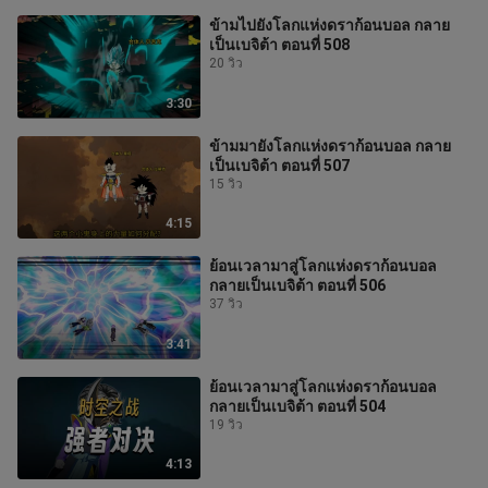
ข้ามไปยังโลกแห่งดราก้อนบอล กลาย
เป็นเบจิต้า ตอนที่ 508
20 วิว
3:30
ข้ามมายังโลกแห่งดราก้อนบอล กลาย
เป็นเบจิต้า ตอนที่ 507
15 วิว
4:15
ย้อนเวลามาสู่โลกแห่งดราก้อนบอล
กลายเป็นเบจิต้า ตอนที่ 506
37 วิว
3:41
ย้อนเวลามาสู่โลกแห่งดราก้อนบอล
กลายเป็นเบจิต้า ตอนที่ 504
19 วิว
4:13