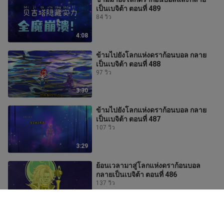
เป็นเบจิต้า ตอนที่ 489
84 วิว
4:08
ข้ามไปยังโลกแห่งดราก้อนบอล กลาย
เป็นเบจิต้า ตอนที่ 488
97 วิว
3:30
ข้ามไปยังโลกแห่งดราก้อนบอล กลาย
เป็นเบจิต้า ตอนที่ 487
107 วิว
3:29
ย้อนเวลามาสู่โลกแห่งดราก้อนบอล
กลายเป็นเบจิต้า ตอนที่ 486
137 วิว
3:45
ข้ามไปยังโลกดราก้อนบอล กลายเป็นเบ