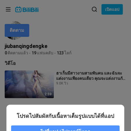
เลือกภาษา
เปิดแอป
English
ติดตาม
ภาษา: ภาษาไทย
ภาษาไทย
jiubanqingdengke
เข้าสู่
0
ติดตามแล้ว
19
แฟนคลับ
123
ไลก์
Tiếng Việt
ระบบ
วิดีโอ
Bahasa Indonesia
ฮาเร็มมีสาวงามสามพันคน และฉันจะ
แต่งงานเพียงคนเดียว คุณจะแต่งงานกับ
Bahasa Melayu
คนไหน?
9.0K วิว
2:59
โปรดไปสัมผัสกับเนื้อหาเต็มรูปแบบได้ที่แอป