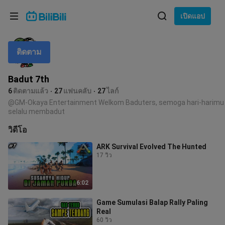
เลือกภาษา
เปิดแอป
English
ติดตาม
ภาษา: ภาษาไทย
ภาษาไทย
Badut 7th
เข้าสู่
6
ติดตามแล้ว
27
แฟนคลับ
27
ไลก์
Tiếng Việt
ระบบ
@GM-Okaya Entertainment Welkom Baduters, semoga hari-harimu
selalu membadut
Bahasa Indonesia
วิดีโอ
Bahasa Melayu
ARK Survival Evolved The Hunted
17 วิว
6:02
Game Sumulasi Balap Rally Paling
Real
60 วิว