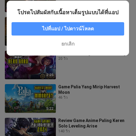
5:01
โปรดไปสัมผัสกับเนื้อหาเต็มรูปแบบได้ที่แอป
Simulasi Menjadi Petani Modern -
Ranch Sim
ไปที่แอป / ไปดาวน์โหลด
30 วิว
5:26
ยกเลิก
Review Skin Angela Honor of Kings
20 วิว
2:25
Game Palia Yang Mirip Harvest
Moon
46 วิว
5:22
Review Game Anime Paling Keren
Solo Leveling Arise
140 วิว