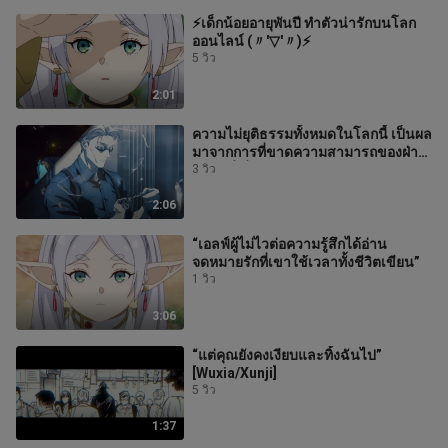
⚡เด็กน้อยอายุพันปี ทำตัวน่ารักบนโลก
ออนไลน์ (〃'▽'〃)⚡
5 วิว
2:01
ความไม่ยุติธรรมทั้งหมดในโลกนี้ เป็นผล
มาจากการที่ขาดความสามารถของฝ่าย
ต่างๆ ที่เกี่ยวข้อง
3 วิว
2:06
“เอลฟ์ผู้ไม่ไวต่อความรู้สึกได้อ่าน
จดหมายรักที่เขาใช้เวลาทั้งชีวิตเขียน”
1 วิว
3:06
“แต่คุณยังคงเงียบและทิ้งฉันไป”
[Wuxia/Xunji]
5 วิว
1:37