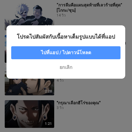
“การลืมคือแผนสุดท้ายที่เลวร้ายที่สุด”
[โกกะ/ชุน]
14 วิว
2:01
โปรดไปสัมผัสกับเนื้อหาเต็มรูปแบบได้ที่แอป
"โลกนี้ไม่สามารถทำให้ฉันหัวเราะได้
จากก้นบึ้งของหัวใจ" หนังสืออำลา/อู๋เซี่ย
4 วิว
ไปที่แอป / ไปดาวน์โหลด
4:06
ยกเลิก
"ชีวิตอยู่เคียงข้างกันเพียงชั่วครู่"
[Wuxia/If You Can]
4 วิว
2:28
"กรุณาเลือกฮีโร่ของคุณ"
3 วิว
1:21