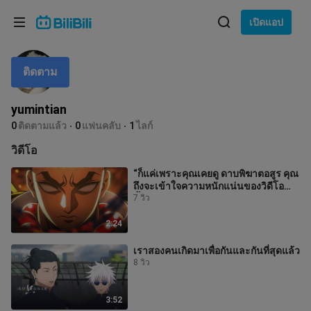
เลือกภาษา
เปิดแอป
English
ติดตาม
ภาษา: ภาษาไทย
ภาษาไทย
yumintian
เข้าสู่
0
ติดตามแล้ว
0
แฟนคลับ
1
ไลก์
Tiếng Việt
ระบบ
วิดีโอ
Bahasa Indonesia
“ก็แค่เพราะคุณเคยดู ดาบพิฆาตอสูร คุณ
ถึงจะเข้าใจความหนักแน่นของวิดีโอ
Bahasa Melayu
นี้.....”
7 วิว
2:24
เราสองคนเกิดมาเพื่อกันและกันที่สุดแล้ว
8 วิว
3:52