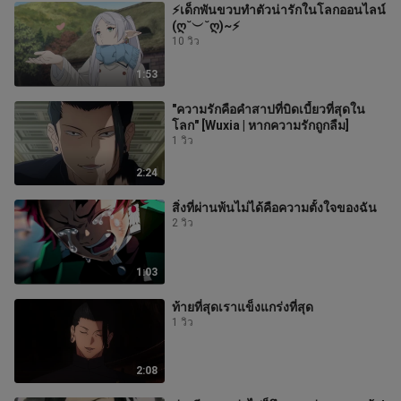
⚡เด็กพันขวบทำตัวน่ารักในโลกออนไลน์
(ღ˘︶˘ღ)~⚡
10 วิว
1:53
"ความรักคือคำสาปที่บิดเบี้ยวที่สุดใน
โลก" [Wuxia | หากความรักถูกลืม]
1 วิว
2:24
สิ่งที่ผ่านพ้นไม่ได้คือความตั้งใจของฉัน
2 วิว
1:03
ท้ายที่สุดเราแข็งแกร่งที่สุด
1 วิว
2:08