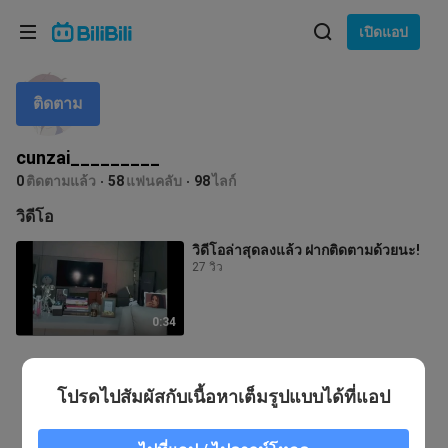
เลือกภาษา
เปิดแอป
English
ติดตาม
ภาษา: ภาษาไทย
ภาษาไทย
cunzai_________
เข้าสู่
0
ติดตามแล้ว
58
แฟนคลับ
98
ไลก์
Tiếng Việt
ระบบ
วิดีโอ
Bahasa Indonesia
วิดีโอล่าสุดลงแล้ว ฝากติดตามด้วยนะ!
27 วิว
Bahasa Melayu
0:34
โปรดไปสัมผัสกับเนื้อหาเต็มรูปแบบได้ที่แอป