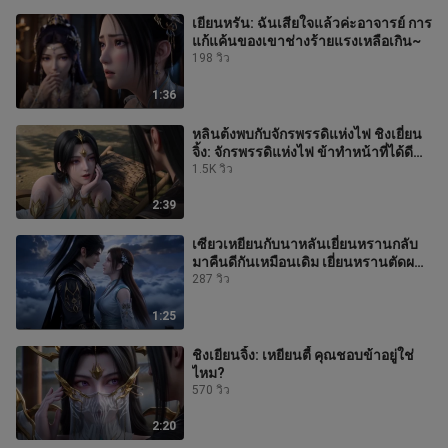
เยียนหรัน: ฉันเสียใจแล้วค่ะอาจารย์ การ
แก้แค้นของเขาช่างร้ายแรงเหลือเกิน~
198 วิว
1:36
หลินต้งพบกับจักรพรรดิแห่งไฟ ชิงเยี่ยน
จิ้ง: จักรพรรดิแห่งไฟ ข้าทำหน้าที่ได้ดี
ไหมนะ~
1.5K วิว
2:39
เซียวเหยียนกับนาหลันเยี่ยนหรานกลับ
มาคืนดีกันเหมือนเดิม เยี่ยนหรานตัดผม
เองด้วยนะ~~
287 วิว
1:25
ชิงเยียนจิ้ง: เหยียนตี้ คุณชอบข้าอยู่ใช่
ไหม?
570 วิว
2:20