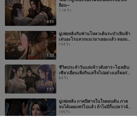
ยียน~
1.1K วิว
2:15
มู่เพ่ยหลิงกับฟ่านโหลวเต้นระบำเหินฟ้า
เล่นอะไรแหวกแนวมาเยอะแล้ว ลองมา
เต้นบ้างดีกว่า~
194 วิว
1:22
ชีวิตประจำวันแห่งจ้าวสังสาร~ไฉหลิน:
เซียวเยี่ยนเพิ่งกินเสร็จไปอย่างเอร็ดอร่อย
ใช่ไหม?
84 วิว
1:17
มู่เพ่ยหลิง ภาคปีศาจในใจตอนต้น ภาค
จบได้เผยแพร่ไปแล้ว ถ้าไม่มีก็แปลว่าฉัน
ลบไปแล้ว
199 วิว
2:29
หานลี่: ไม่ได้เจอกันนานเลยนะ หนานก