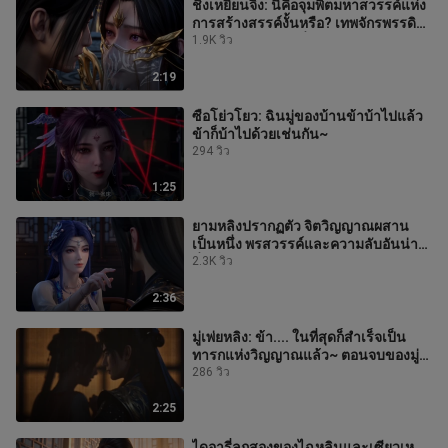
ชิงเหยียนจิ้ง: นี่คือจุมพิตมหาสวรรค์แห่ง
การสร้างสรรค์งั้นหรือ? เทพจักรพรรดิ
แห่งผู้ครอบครองผู้ยิ่งใหญ
1.9K วิว
2:19
ซือโย่วโยว: ฉินมู่ของบ้านข้าบ้าไปแล้ว
ข้าก็บ้าไปด้วยเช่นกัน~
294 วิว
1:25
ยามหลิงปรากฏตัว จิตวิญญาณผสาน
เป็นหนึ่ง พรสวรรค์และความลับอันน่า
ทึ่งบนร่างของยามหลิง
2.3K วิว
2:36
มู่เพ่ยหลิง: ข้า.... ในที่สุดก็สำเร็จเป็น
ทารกแห่งวิญญาณแล้ว~ ตอนจบของมู่
เพ่ยหลิง (ถือซะว่าให้ปลายทาง
286 วิว
2:25
ไดอารี่ลูกสองของไฉหลินและเซียวเห