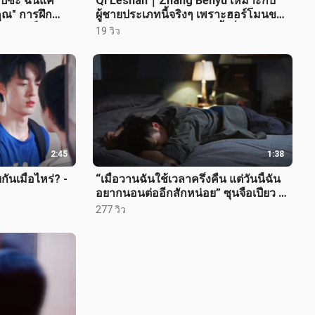
ปซะ ฉันแค่
Qi Leshan｜Zhang Benyu เหมาะกับ
ุณ" การฝึก
ผู้ชายประเภทนี้จริงๆ เพราะฮอร์โมนของ
รือผู้แข็ง
เขาพลุ่งพล่าน พูดน้อย ยับยั้งชั่งใ
19 วิว
2:45
1:38
นเมื่อไหร่? -
“เมื่อวานฉันใช้เวลาครึ่งคืน แต่วันนี้ฉัน
อยากนอนต่ออีกสักหน่อย” ซุนจือเปียว x
เฉินไคเหวิน
277 วิว