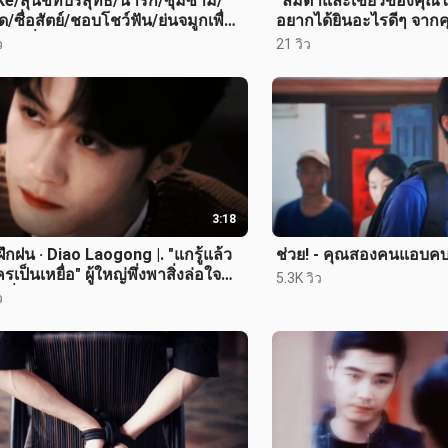
e/สุนัขที่บริสุทธิ์/น่ารัก/ซุ่มซ่าม/
"ลืมตาและเขี้ยวของคุณไ
/ซื่อสัตย์/ชอบโชว์ฟัน/ย่นจมูกเพื่อ
อยากได้ยินอะไรดีๆ จากค
ุนัขที่น่ารัก
หัวหน้า/ผู้หญิงหรือผู้ชายห
ว
21 วิว
3:18
ึกฝน · Diao Laogong |. "แกรู้แล้ว
ช่วย! - คุณสองคนแอบคบกั
รเป็นเหยื่อ" ผู้ใหญ่พึ่งพาสิ่งล่อใจ
5.3K วิว
ที่ 1) Repost
ว