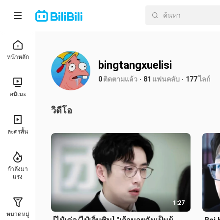
หน้าหลัก
bingtangxuelisi
0
ติดตามแล้ว
81
แฟนคลับ
177
ไลก์
อนิเมะ
วิดีโอ
ละครสั้น
กำลังมา
แรง
1:27
หมวดหมู่