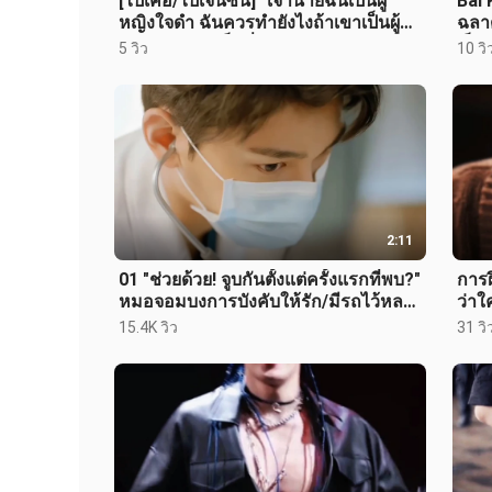
[ไป๋เค่อ/ไป๋เจิ้นซิน] "เจ้านายฉันเป็นผู้
Bai K
หญิงใจดำ ฉันควรทำยังไงถ้าเขาเป็นผู้
ฉลาด
หญิงใจร้าย" เซ็กซี่/ปากร้
เป็นส
5 วิว
10 วิ
2:11
01 "ช่วยด้วย! จูบกันตั้งแต่ครั้งแรกที่พบ?"
การฝ
หมอจอมบงการบังคับให้รัก/มีรถไว้หลบ
ว่าใค
สายฟ้าและใส่หูฟัง/ก้าวห
(ตอน
15.4K วิว
31 วิ