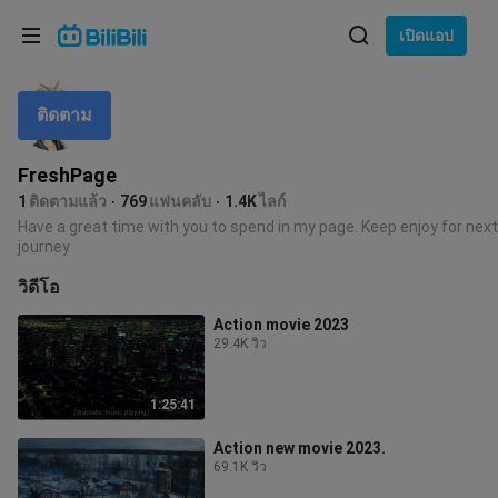
เลือกภาษา
เปิดแอป
English
ติดตาม
ภาษา: ภาษาไทย
ภาษาไทย
FreshPage
เข้าสู่
1
ติดตามแล้ว
769
แฟนคลับ
1.4K
ไลก์
Tiếng Việt
ระบบ
Have a great time with you to spend in my page. Keep enjoy for next
journey
Bahasa Indonesia
วิดีโอ
Bahasa Melayu
Action movie 2023
29.4K วิว
1:25:41
Action new movie 2023.
69.1K วิว