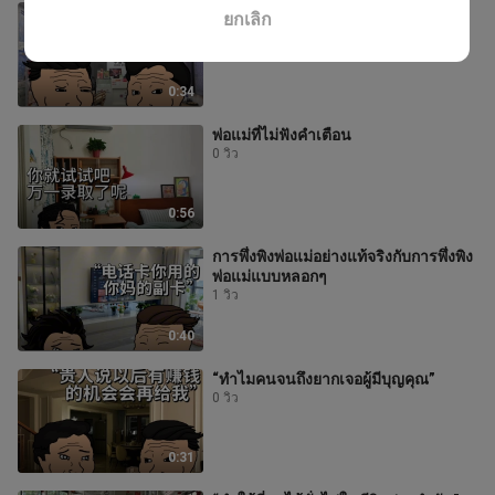
“คำใบ้ทั่วไปในชีวิตประจำวัน”
ยกเลิก
1 วิว
0:34
พ่อแม่ที่ไม่ฟังคำเตือน
0 วิว
0:56
การพึ่งพิงพ่อแม่อย่างแท้จริงกับการพึ่งพิง
พ่อแม่แบบหลอกๆ
1 วิว
0:40
“ทำไมคนจนถึงยากเจอผู้มีบุญคุณ”
0 วิว
0:31