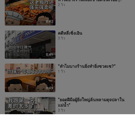
2 วิว
0:42
คดีหลี่เซิ่งเอิน
3 วิว
0:41
“ทำไมบางร้านยิ่งทำยิ่งซวดเซ?”
1 วิว
0:49
“ยอดฝีมือผู้ยิ่งใหญ่ล้นหลามดุจปลาใน
แม่น้ำ”
3 วิว
0:33
“ความเป็นมนุษย์ทนทดสอบไม่ได้”