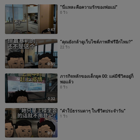
“นี่แหละคือความรักของพ่อแม่”
0 วิว
0:47
“คุณยังกล้าดูเว็บไซต์ภาพสีฟรีอีกไหม?”
22 วิว
0:55
ภารกิจหลักของเด็กยุค 00: แค่มีชีวิตอยู่ก็
พอแล้ว
0 วิว
0:32
“คำใบ้ธรรมดาๆ ในชีวิตประจำวัน”
1 วิว
0:32