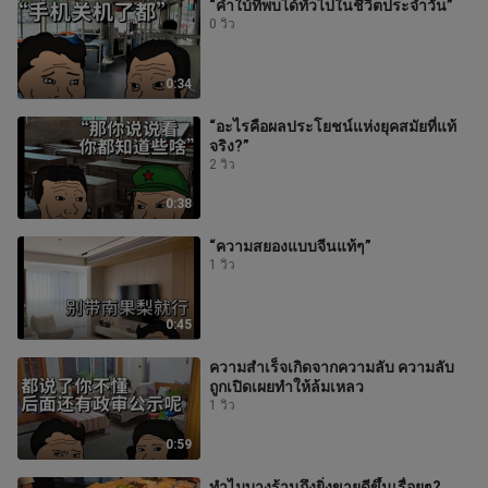
“คำใบ้ที่พบได้ทั่วไปในชีวิตประจำวัน”
0 วิว
0:34
“อะไรคือผลประโยชน์แห่งยุคสมัยที่แท้
จริง?”
2 วิว
0:38
“ความสยองแบบจีนแท้ๆ”
1 วิว
0:45
ความสำเร็จเกิดจากความลับ ความลับ
ถูกเปิดเผยทำให้ล้มเหลว
1 วิว
0:59
ทำไมบางร้านถึงยิ่งขายดีขึ้นเรื่อยๆ?