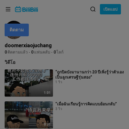
เลือกภาษา
เปิดแอป
English
ติดตาม
ภาษา: ภาษาไทย
ภาษาไทย
doomerxiaojuchang
เข้าสู่
0
ติดตามแล้ว
0
แฟนคลับ
0
ไลก์
Tiếng Việt
ระบบ
วิดีโอ
Bahasa Indonesia
“ถูกปิดบังมานานกว่า 20 ปีเพิ่งรู้ว่าตัวเอง
เป็นลูกเศรษฐีรุ่นสอง”
Bahasa Melayu
1 วิว
1:01
“เมื่อฉันเรียนรู้การคิดแบบย้อนกลับ”
3 วิว
0:31