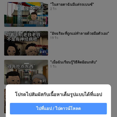
“ในสายตาฉันมีแต่รถเบนซ์”
2 วิว
0:33
“อัจฉริยะที่ถูกแม่ทำลายด้วยมือตัวเอง”
19 วิว
0:41
“เมื่อฉันเรียนรู้วิธีคิดย้อนกลับ”
1 วิว
0:31
“เมื่อฉันเรียนรู้วิธีคิดย้อนกลับ”
โปรดไปสัมผัสกับเนื้อหาเต็มรูปแบบได้ที่แอป
2 วิว
ไปที่แอป / ไปดาวน์โหลด
0:37