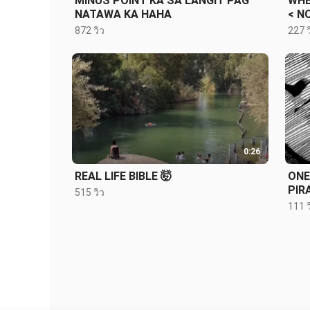
MINUS POINT KA SA LANGIT PAG
WHE
NATAWA KA HAHA
< N
872 วิว
227 ว
0:26
REAL LIFE BIBLE 🤯
ONE
PIR
515 วิว
111 ว