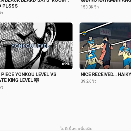
N BLACK BEARD SAYS 'ROOM' :
GAANO KAYAMAN ANG
O PLSSS
153.3K วิว
ิว
0:23
 PIECE YONKOU LEVEL VS
NICE RECEIVED... HAIK
ATE KING LEVEL 🤯
39.2K วิว
ิว
ไม่มีเนื้อหาเพิ่มเติม