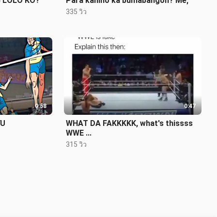
 LOLO KO?
Para kanino ka bumabangon? Me;
335 วิว
0:58
0:47
YU
WHAT DA FAKKKKK, what's thissss
WWE ...
315 วิว