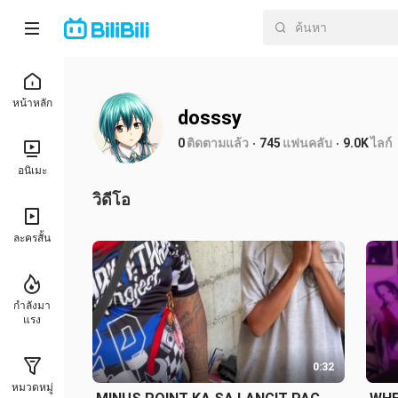
หน้าหลัก
dosssy
0
ติดตามแล้ว
745
แฟนคลับ
9.0K
ไลก์
อนิเมะ
วิดีโอ
ละครสั้น
กำลังมา
แรง
0:32
หมวดหมู่