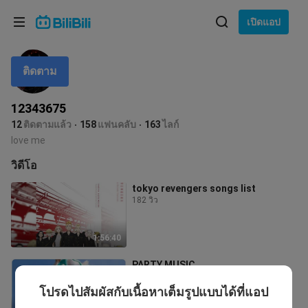
เลือกภาษา
เปิดแอป
English
ติดตาม
ภาษา: ภาษาไทย
ภาษาไทย
12343675
เข้าสู่
12
ติดตามแล้ว
158
แฟนคลับ
163
ไลก์
Tiếng Việt
ระบบ
love me
Bahasa Indonesia
วิดีโอ
tokyo revengers songs list
Bahasa Melayu
182 วิว
1:56:40
PARTY MUSIC
12.0K วิว
โปรดไปสัมผัสกับเนื้อหาเต็มรูปแบบได้ที่แอป