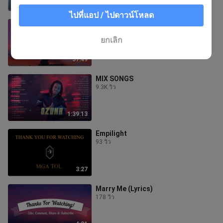
56:50
ไปที่แอป / ไปดาวน์โหลด
BEST TIKTOK SONGS
1.4K วิว
ยกเลิก
57:49
MIX SONGS
9.3K วิว
1:39:13
Empilight
93 วิว
3:27
Marry Me (Lyrics)
178 วิว