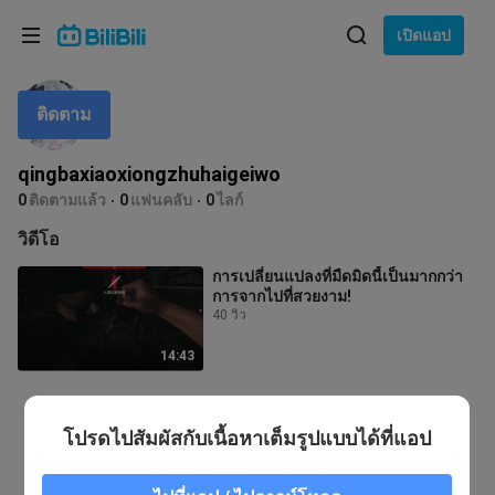
เลือกภาษา
เปิดแอป
English
ติดตาม
ภาษา: ภาษาไทย
ภาษาไทย
qingbaxiaoxiongzhuhaigeiwo
เข้าสู่
0
ติดตามแล้ว
0
แฟนคลับ
0
ไลก์
Tiếng Việt
ระบบ
วิดีโอ
Bahasa Indonesia
การเปลี่ยนแปลงที่มืดมิดนี้เป็นมากกว่า
การจากไปที่สวยงาม!
Bahasa Melayu
40 วิว
14:43
โปรดไปสัมผัสกับเนื้อหาเต็มรูปแบบได้ที่แอป