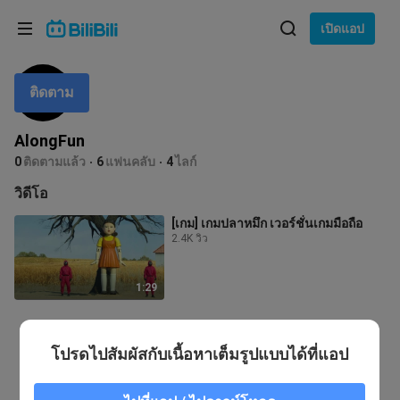
เลือกภาษา
เปิดแอป
English
ติดตาม
ภาษา: ภาษาไทย
ภาษาไทย
AlongFun
เข้าสู่
0
ติดตามแล้ว
6
แฟนคลับ
4
ไลก์
Tiếng Việt
ระบบ
วิดีโอ
Bahasa Indonesia
[เกม] เกมปลาหมึก เวอร์ชั่นเกมมือถือ
2.4K วิว
Bahasa Melayu
1:29
โปรดไปสัมผัสกับเนื้อหาเต็มรูปแบบได้ที่แอป