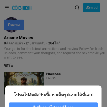
เลือกภาษา
เปิดแอป
English
ติดตาม
ภาษา: ภาษาไทย
ภาษาไทย
Arcane Movies
เข้าสู่
0
ติดตามแล้ว
215
แฟนคลับ
284
ไลก์
Tiếng Việt
ระบบ
Your go-to for the latest animations and movies! Follow for fresh
uploads, comment your thoughts, and request the next movie you
Bahasa Indonesia
want to see.
วิดีโอ
Bahasa Melayu
Pinecone
1.6K วิว
1:07:13
โปรดไปสัมผัสกับเนื้อหาเต็มรูปแบบได้ที่แอป