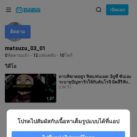
เลือกภาษา
เปิดแอป
English
ติดตาม
ภาษา: ภาษาไทย
ภาษาไทย
matsuzu_03_01
เข้าสู่
0
ติดตามแล้ว
12
แฟนคลับ
10
ไลก์
Tiếng Việt
ระบบ
วิดีโอ
Bahasa Indonesia
ดาบพิฆาตอสูร ฟิคแฟนเมด: อิจูซึ ซันเอะ
ระบายปัญหารักให้กับคันโรจิ มิตสึริฟัง
Bahasa Melayu
อย่างตั้งใจ แล้วเธอก็ให้ค
2.0K วิว
1:27
โปรดไปสัมผัสกับเนื้อหาเต็มรูปแบบได้ที่แอป