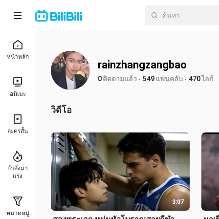
หน้าหลัก
rainzhangzangbao
0
ติดตามแล้ว
549
แฟนคลับ
470
ไลก์
อนิเมะ
วิดีโอ
ละครสั้น
กำลังมา
แรง
3:07
หมวดหมู่