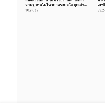
สองพระเอก หนุ่มหัวโบราณสายกีฬา
มาเฟ
จอมรุกทนไม่ไหวต่อแรงดลใจ บุกเข้า
เอฟบ
ห้องเปลี่ยนเสื้อผ้าบังคับทำรัก
10.9K วิว
33.2K