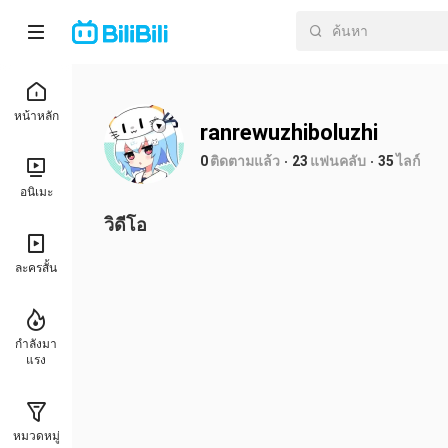
หน้าหลัก
ranrewuzhiboluzhi
0
ติดตามแล้ว
23
แฟนคลับ
35
ไลก์
อนิเมะ
วิดีโอ
ละครสั้น
กำลังมา
แรง
หมวดหมู่