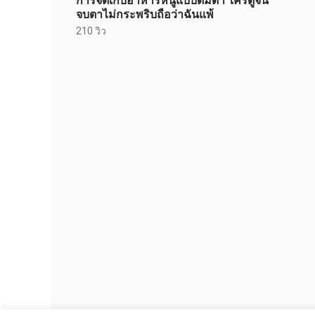
การจัดเก็บอาหารหนูแบบดื่มด่ำ ใครดูจน
จบตาไม่กระพริบถือว่าฉันแพ้
210 วิว