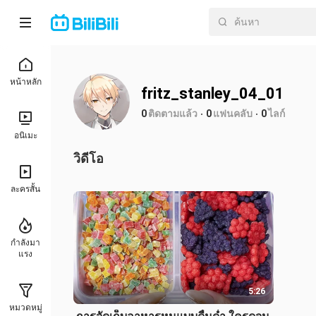
หน้าหลัก
fritz_stanley_04_01
0
ติดตามแล้ว
0
แฟนคลับ
0
ไลก์
อนิเมะ
วิดีโอ
ละครสั้น
กำลังมา
แรง
5:26
หมวดหมู่