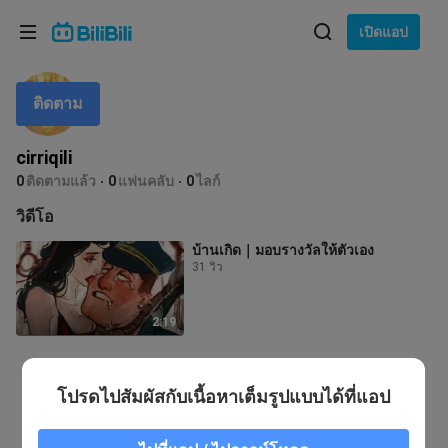
เลือกภาษา
เปิดแอป
English
ติดตาม
ภาษา: ภาษาไทย
ภาษาไทย
cirriqili
เข้าสู่
0
ติดตามแล้ว
0
แฟนคลับ
0
ไลก์
Tiếng Việt
ระบบ
วิดีโอ
Bahasa Indonesia
บ้านเกิด｜มอบรางวัลให้ตัวเอง
31 วิว
Bahasa Melayu
2:19
โปรดไปสัมผัสกับเนื้อหาเต็มรูปแบบได้ที่แอป