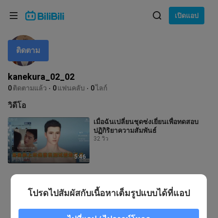
เลือกภาษา
เปิดแอป
English
ติดตาม
ภาษา: ภาษาไทย
ภาษาไทย
kanekura_02_02
เข้าสู่
0
ติดตามแล้ว
0
แฟนคลับ
0
ไลก์
Tiếng Việt
ระบบ
วิดีโอ
Bahasa Indonesia
เมื่อฉันเปลี่ยนชุดซ่งเยี่ยนเพื่อทดสอบ
ปฏิกิริยาความสัมพันธ์
Bahasa Melayu
32 วิว
5:46
โปรดไปสัมผัสกับเนื้อหาเต็มรูปแบบได้ที่แอป