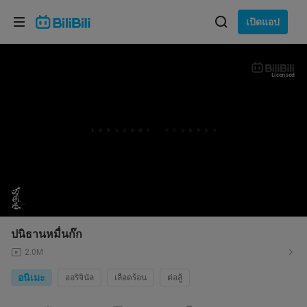
เลือกภาษา
เปิดแอป
English
ภาษา: ภาษาไทย
Licensed
ภาษาไทย
เข้าสู่
Tiếng Việt
ระบบ
Bahasa Indonesia
Bahasa Melayu
ปนิธานหมื่นก๊ก
2.0M
อนิเมะ
ออริจินัล
เลือดร้อน
ต่อสู้