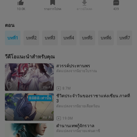
10.0K
รายการโปรด
ดาวน์โหลด
439
ตอน
บทที่1
บทที่2
บทที่3
บทที่4
บทที่5
บทที่6
บทที่7
วีดีโอแนะนำสำหรับคุณ
สวรรค์ประทานพร
ดัดแปลงจากนิยาย
โบราณ
จบแล้ว
8.7M
ชีวิตประจำวันของราชาแห่งเซียน ภาคที่
BiliBili เท่านั้น
3
ดัดแปลงจากนิยาย
เลือดร้อน
จบแล้ว
19.0M
ตำนานเทพกู้จักรวาล
ดัดแปลงจากนิยาย
แฟนตาซี