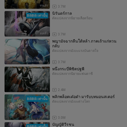
จบแล้ว
3.7M
นิรันดร์กาล
BiliBili เท่านั้น
ดัดแปลงจากนิยาย
เลือดร้อน
จบแล้ว
3.7M
พญามัจฉากลืนใต้หล้า ภาคเถ้าแก่หวน
กลับ
ดัดแปลงจากมังงะ
แรงบันดาลใจ
อัปเดตถึงตอนที่12
3.7M
หนึ่งกระบี่พิชิตปฐพี
ดัดแปลงจากนิยาย
แฟนตาซี
จบแล้ว
2.4M
พลิกพล็อตเด๋อด๋า มารับบทมอนสเตอร์
BiliBili เท่านั้น
ดัดแปลงจากมังงะ
ต่างโลก
จบแล้ว
3.0M
บัญญัติวีรชน
BiliBili เท่านั้น