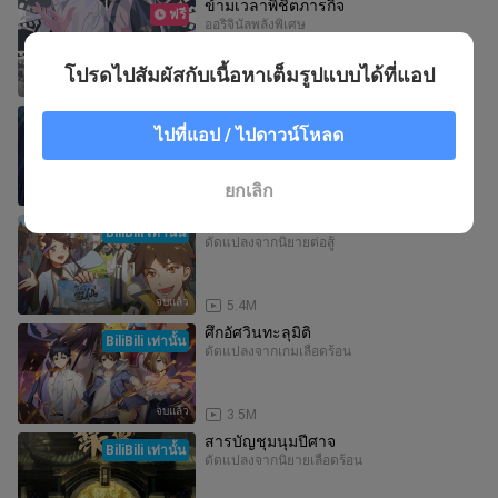
ข้ามเวลาพิชิตภารกิจ
ฟรี
ออริจินัล
พลังพิเศษ
โปรดไปสัมผัสกับเนื้อหาเต็มรูปแบบได้ที่แอป
จบแล้ว
6.7M
ขาดทุนเพื่อเป็นเศรษฐี
ไปที่แอป / ไปดาวน์โหลด
ดัดแปลงจากนิยาย
พลังพิเศษ
ยกเลิก
จบแล้ว
3.7M
เทพสงครามสยบโลกันตร์
BiliBili เท่านั้น
ดัดแปลงจากนิยาย
ต่อสู้
จบแล้ว
5.4M
ศึกอัศวินทะลุมิติ
BiliBili เท่านั้น
ดัดแปลงจากเกม
เลือดร้อน
จบแล้ว
3.5M
สารบัญชุมนุมปีศาจ
BiliBili เท่านั้น
ดัดแปลงจากนิยาย
เลือดร้อน