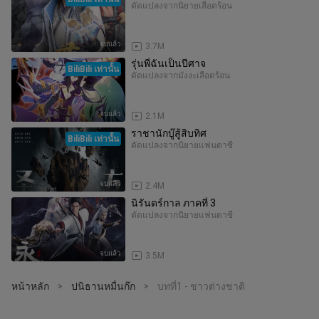
ดัดแปลงจากนิยาย
เลือดร้อน
จบแล้ว
3.7M
รุ่นพี่ฉันเป็นปีศาจ
BiliBili เท่านั้น
ดัดแปลงจากมังงะ
เลือดร้อน
จบแล้ว
2.1M
ราชานักบู๊สู้สิบทิศ
BiliBili เท่านั้น
ดัดแปลงจากนิยาย
แฟนตาซี
จบแล้ว
2.4M
นิรันดร์กาล ภาคที่ 3
ดัดแปลงจากนิยาย
แฟนตาซี
จบแล้ว
3.5M
หน้าหลัก
ปนิธานหมื่นก๊ก
บทที่1 - ชาวต่างชาติ
>
>