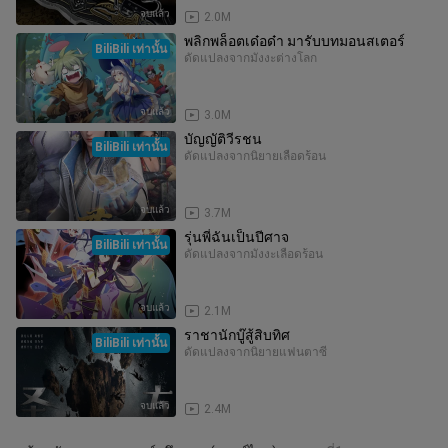
จบแล้ว
2.0M
พลิกพล็อตเด๋อด๋า มารับบทมอนสเตอร์
BiliBili เท่านั้น
ดัดแปลงจากมังงะ
ต่างโลก
จบแล้ว
3.0M
บัญญัติวีรชน
BiliBili เท่านั้น
ดัดแปลงจากนิยาย
เลือดร้อน
จบแล้ว
3.7M
รุ่นพี่ฉันเป็นปีศาจ
BiliBili เท่านั้น
ดัดแปลงจากมังงะ
เลือดร้อน
จบแล้ว
2.1M
ราชานักบู๊สู้สิบทิศ
BiliBili เท่านั้น
ดัดแปลงจากนิยาย
แฟนตาซี
จบแล้ว
2.4M