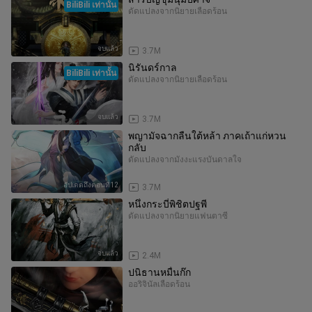
BiliBili เท่านั้น
ดัดแปลงจากนิยาย
เลือดร้อน
จบแล้ว
3.7M
นิรันดร์กาล
BiliBili เท่านั้น
ดัดแปลงจากนิยาย
เลือดร้อน
จบแล้ว
3.7M
พญามัจฉากลืนใต้หล้า ภาคเถ้าแก่หวน
กลับ
ดัดแปลงจากมังงะ
แรงบันดาลใจ
อัปเดตถึงตอนที่12
3.7M
หนึ่งกระบี่พิชิตปฐพี
ดัดแปลงจากนิยาย
แฟนตาซี
จบแล้ว
2.4M
ปนิธานหมื่นก๊ก
ออริจินัล
เลือดร้อน