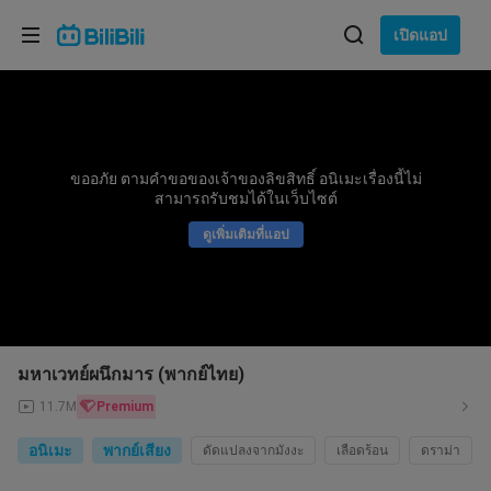
เลือกภาษา
เปิดแอป
English
ภาษา: ภาษาไทย
ภาษาไทย
ขออภัย ตามคำขอของเจ้าของลิขสิทธิ์ อนิเมะเรื่องนี้ไม่
เข้าสู่
สามารถรับชมได้ในเว็บไซต์
Tiếng Việt
ระบบ
ดูเพิ่มเติมที่แอป
Bahasa Indonesia
Bahasa Melayu
มหาเวทย์ผนึกมาร (พากย์ไทย)
11.7M
Premium
อนิเมะ
พากย์เสียง
ดัดแปลงจากมังงะ
เลือดร้อน
ดราม่า