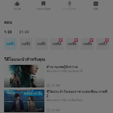
35.2K
รายการโปรด
ดาวน์โหลด
598
ตอน
1-20
21-24
บทที่1
บทที่2
บทที่3
บทที่4
บทที่5
บทที่6
บทที่7
วีดีโอแนะนำสำหรับคุณ
ตำนานเทพกู้จักรวาล
ดัดแปลงจากนิยาย
แฟนตาซี
จบแล้ว
37.9M
ชีวิตประจำวันของราชาแห่งเซียน ภาคที่
BiliBili เท่านั้น
2
ดัดแปลงจากนิยาย
เลือดร้อน
จบแล้ว
20.6M