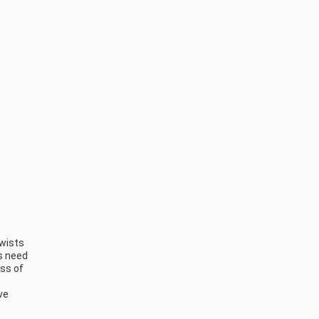
wists 
s need 
ss of 
e 