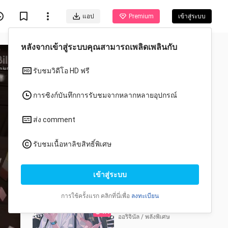
แอป
Premium
เข้าสู่ระบบ
ตอน
emium
1-11
PV&More
บทที่1
บทที่2
บทที่3
บทที่4
บทที่5
SP
บทที่6
บทที่7
บทที่8
บทที่9
บทที่10
บทที่11
ซีรี่ย์
ข้ามเวลาพิชิตภารกิจ
ฟรี
ออริจินัล / พลังพิเศษ