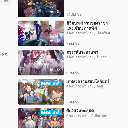
ส่ง
จบแล้ว
10.3M วิว
ชีวิตประจำวันของราชา
แห่งเซียน ภาคที่ 4
ดัดแปลงจากนิยาย / เลือดร้อน
จบแล้ว
7.6M วิว
สวรรค์ประทานพร
IKS 
ดัดแปลงจากนิยาย / โบราณ
จบแล้ว
8.7M วิว
เทพสงครามสยบโลกันตร์
BiliBili เท่านั้น
ดัดแปลงจากนิยาย / ต่อสู้
จบแล้ว
5.4M วิว
ศึกอัศวินทะลุมิติ
BiliBili เท่านั้น
ดัดแปลงจากเกม / เลือดร้อน