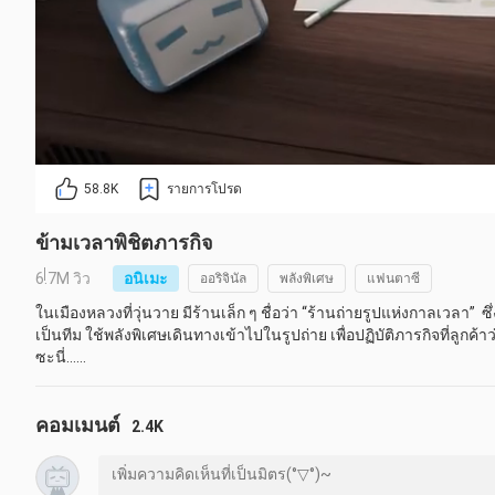
58.8K
รายการโปรด
ข้ามเวลาพิชิตภารกิจ
6.7M วิว
อนิเมะ
ออริจินัล
พลังพิเศษ
แฟนตาซี
ในเมืองหลวงที่วุ่นวาย มีร้านเล็ก ๆ ชื่อว่า “ร้านถ่ายรูปแห่งกาลเวลา”  
เป็นทีม ใช้พลังพิเศษเดินทางเข้าไปในรูปถ่าย เพื่อปฏิบัติภารกิจที่ลูกค้
ซะนี่……
ชื่อเดิม:
时光代理人
ชื่ออื่น:
Shiguang Daili Ren
คอมเมนต์
2.4K
LINK CLICK
อนิเมะ
จีนแผ่นดินใหญ่
เวลาเริ่มฉาย: 29/04/2021