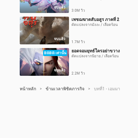
จบแล้ว
3.0M วิว
เพชฌฆาตสับอสูร ภาคที่ 2
ดัดแปลงจากมังงะ / เลือดร้อน
จบแล้ว
1.7M วิว
ยอดจอมยุทธ์ใครอย่าขวาง
BiliBili เท่านั้น
ดัดแปลงจากนิยาย / เลือดร้อน
จบแล้ว
2.2M วิว
หน้าหลัก
ข้ามเวลาพิชิตภารกิจ
บทที่1 - เอมมา
>
>