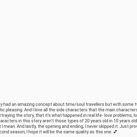
tory had an amazing concept about time/soul travellers but with some t
ic pleasing. And I love all the side characters that the main character
rtraying the story, that it's what happened in real life- love problems, lo
cters in this story aren't those types of 20 years old in 10 years old 
 mean. And lastly, the opening and ending, I never skipped it. Just prov
cond season, I hope it will be the same quality as this one. 💕