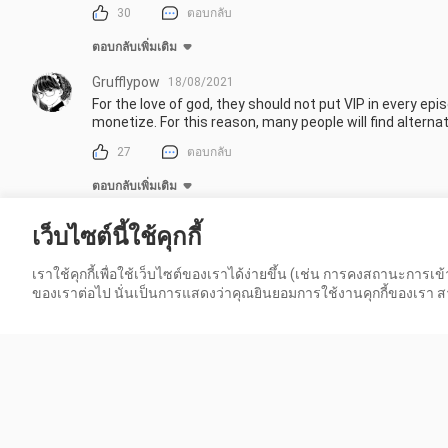
30
ตอบกลับ
ตอบกลับเพิ่มเติม
Grufflypow
18/08/2021
For the love of god, they should not put VIP in every epi
monetize. For this reason, many people will find alterna
27
ตอบกลับ
ตอบกลับเพิ่มเติม
Blislife
27/05/2021
เว็บไซต์นี้ใช้คุกกี้
มันคือวายค่าาาาาา
เราใช้คุกกี้เพื่อใช้เว็บไซต์ของเราได้ง่ายขึ้น (เช่น การคงสถานะการ
22
ตอบกลับ
ของเราต่อไป นั่นเป็นการแสดงว่าคุณยินยอมการใช้งานคุกกี้ของเรา สาม
FờBờI-ôpầnđo
12/10/2021
"Người Đại Diện Của Thời Gian"

-DIO Brando-
21
ตอบกลับ
ตอบกลับเพิ่มเติม