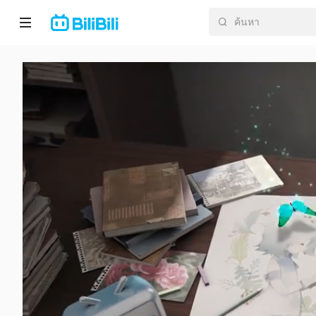
หน้า
หลัก
อนิ
เมะ
ละคร
สั้น
กำลัง
มา
แรง
หมวด
หมู่