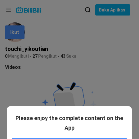
Pilih bahasa
Buka Aplikasi
English
Ikut
Bahasa: Bahasa Melayu
ภาษาไทย
touchi_yikoutian
Sign
0
Mengikuti
27
Pengikut
43
Suka
Tiếng Việt
In
Videos
Bahasa Indonesia
Bahasa Melayu
Please enjoy the complete content on the
App