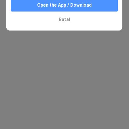
Open the App / Download
Tiada hasil yang berkaitan ditemui
Batal