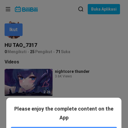
Pilih bahasa
Buka Aplikasi
English
Ikut
Bahasa: Bahasa Melayu
ภาษาไทย
HU TAO_7317
Sign
0
Mengikuti
25
Pengikut
71
Suka
Tiếng Việt
In
Videos
Bahasa Indonesia
nightcore thunder
3.6K Views
Bahasa Melayu
2:26
Please enjoy the complete content on the
App