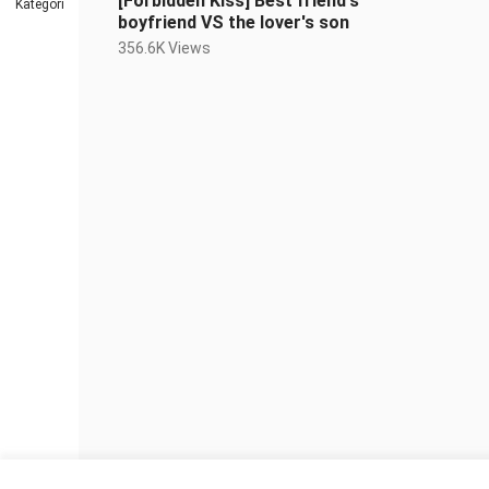
[Forbidden Kiss] Best friend's
Kategori
boyfriend VS the lover's son
356.6K Views