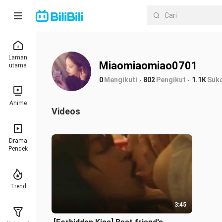
Laman
Miaomiaomiao0701
utama
0
Mengikuti
802
Pengikut
1.1K
Suk
Anime
Videos
Drama
Pendek
Trend
3:45