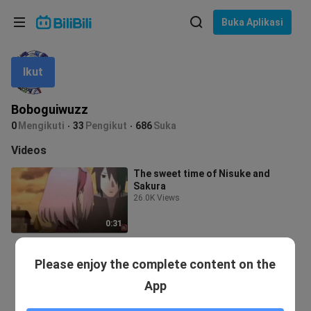
Pilih bahasa
Buka Aplikasi
English
Ikut
Bahasa: Bahasa Melayu
ภาษาไทย
Boboguiwuzz
Sign
0
Mengikuti
33
Pengikut
686
Suka
Tiếng Việt
In
Videos
Bahasa Indonesia
The sweet time of Nisuke and
Sakura
Bahasa Melayu
26.0K Views
0:31
Please enjoy the complete content on the
App