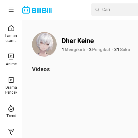
Laman
Dher Keine
utama
1
Mengikuti
2
Pengikut
31
Suka
Anime
Videos
Drama
Pendek
Trend