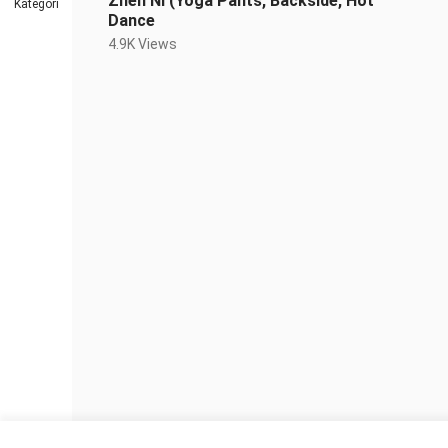
Zhen Ni (Yoga Pants, Backside, Hot
Kategori
Dance
4.9K Views