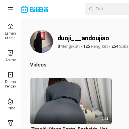
Laman
duoji___andoujiao
utama
0
Mengikuti
125
Pengikut
254
Suka
Anime
Videos
Drama
Pendek
Trend
2:34