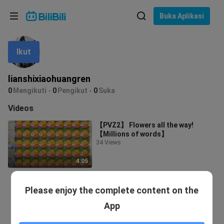
Pilih bahasa
Buka Aplikasi
English
Ikut
Bahasa: Bahasa Melayu
ภาษาไทย
lianshixiaohuangren
Sign
0
Mengikuti
0
Pengikut
0
Suka
Tiếng Việt
In
Videos
Bahasa Indonesia
【PVZ2】 Flowers all the way!
【Millions of words】
Bahasa Melayu
34 Views
4:05
Please enjoy the complete content on the
App