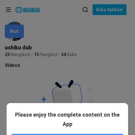
Pilih bahasa
Buka Aplikasi
English
Ikut
Bahasa: Bahasa Melayu
ภาษาไทย
ushiku dub
Sign
23
Mengikuti
15
Pengikut
34
Suka
Tiếng Việt
In
Videos
Bahasa Indonesia
Bahasa Melayu
Please enjoy the complete content on the
App