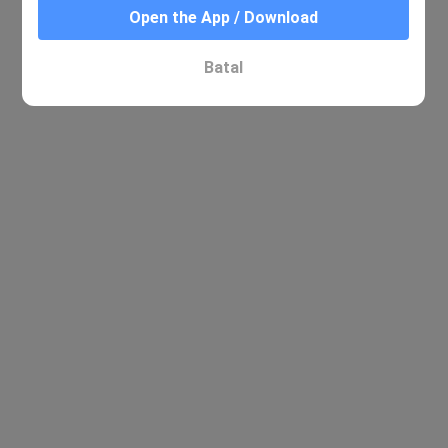
Open the App / Download
Tiada hasil yang berkaitan ditemui
Batal