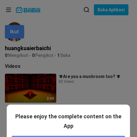
Pilih bahasa
Buka Aplikasi
English
Ikut
Bahasa: Bahasa Melayu
ภาษาไทย
huangkuaierbaichi
Sign
0
Mengikuti
0
Pengikut
1
Suka
Tiếng Việt
In
Videos
Bahasa Indonesia
🍄Are you a mushroom too? 🍄
82 Views
Bahasa Melayu
2:49
Please enjoy the complete content on the
App