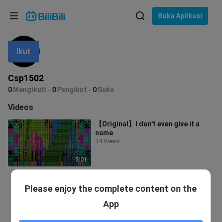
Pilih bahasa
Buka Aplikasi
English
Ikut
Bahasa: Bahasa Melayu
ภาษาไทย
Csp1502
Sign
0
Mengikuti
0
Pengikut
0
Suka
Tiếng Việt
In
Videos
Bahasa Indonesia
【Original】I don't even give it a
name
Bahasa Melayu
34 Views
5:01
Please enjoy the complete content on the
App