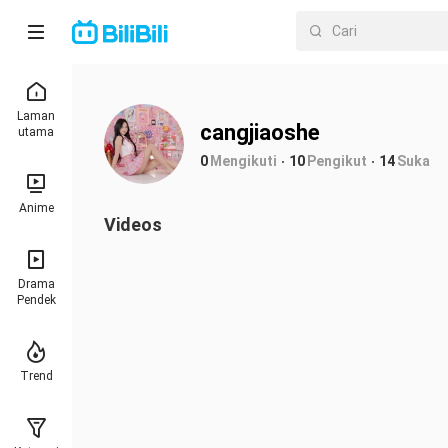
Laman
cangjiaoshe
utama
0
Mengikuti
10
Pengikut
14
Suka
Anime
Videos
Drama
Pendek
Trend