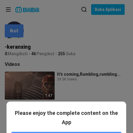
Pilih bahasa
Buka Aplikasi
English
Ikut
Bahasa: Bahasa Melayu
ภาษาไทย
-keranxing
Sign
0
Mengikuti
46
Pengikut
255
Suka
Tiếng Việt
In
Videos
Bahasa Indonesia
It's coming,Rumbling,rumbling...
39.5K Views
Bahasa Melayu
1:47
Please enjoy the complete content on the
App