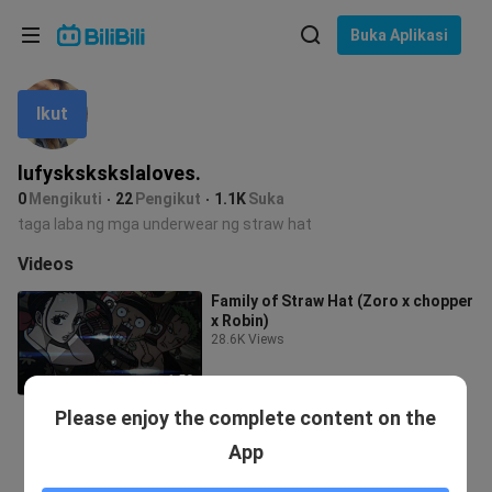
Pilih bahasa
Buka Aplikasi
English
Ikut
Bahasa: Bahasa Melayu
ภาษาไทย
lufyskskskslaloves.
Sign
0
Mengikuti
22
Pengikut
1.1K
Suka
Tiếng Việt
In
taga laba ng mga underwear ng straw hat
Bahasa Indonesia
Videos
Family of Straw Hat (Zoro x chopper
Bahasa Melayu
x Robin)
28.6K Views
1:53
Please enjoy the complete content on the
App