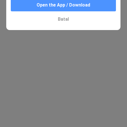
Open the App / Download
Tiada hasil yang berkaitan ditemui
Batal