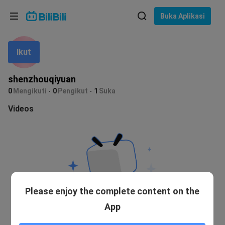
Pilih bahasa
Buka Aplikasi
English
Ikut
Bahasa: Bahasa Melayu
ภาษาไทย
shenzhouqiyuan
Sign
0
Mengikuti
0
Pengikut
1
Suka
Tiếng Việt
In
Videos
Bahasa Indonesia
Bahasa Melayu
Please enjoy the complete content on the
App