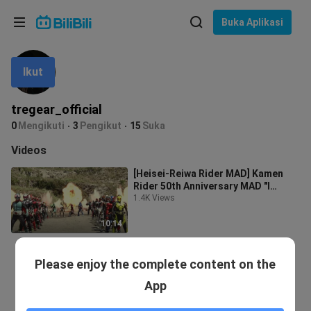
Pilih bahasa
Buka Aplikasi
English
Ikut
Bahasa: Bahasa Melayu
ภาษาไทย
tregear_official
Sign
0
Mengikuti
3
Pengikut
15
Suka
Tiếng Việt
In
Videos
Bahasa Indonesia
[Heisei-Reiwa Rider MAD] Kamen
Rider 50th Anniversary MAD "I
Bahasa Melayu
wanna be your hero"
1.4K Views
10:14
Please enjoy the complete content on the
App