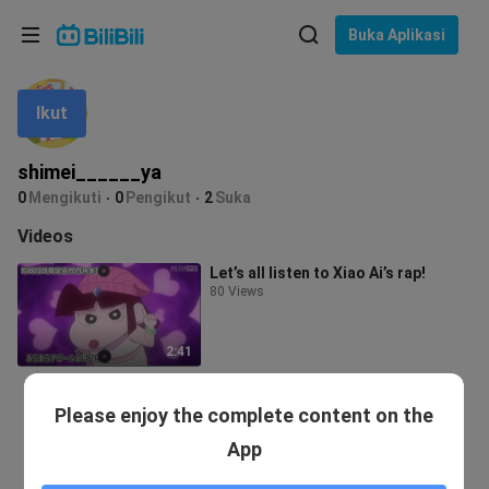
Pilih bahasa
Buka Aplikasi
English
Ikut
Bahasa: Bahasa Melayu
ภาษาไทย
shimei______ya
Sign
0
Mengikuti
0
Pengikut
2
Suka
Tiếng Việt
In
Videos
Bahasa Indonesia
Let’s all listen to Xiao Ai’s rap!
80 Views
Bahasa Melayu
2:41
Please enjoy the complete content on the
App